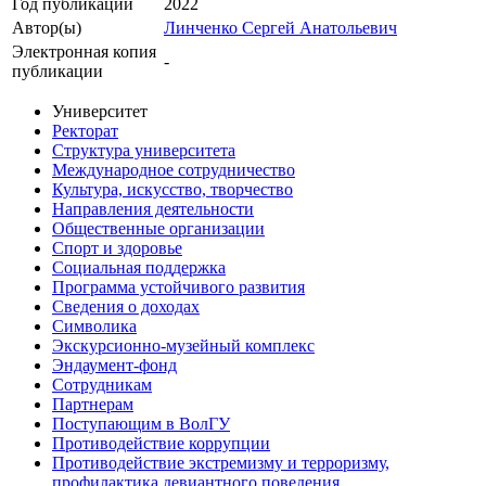
Год публикации
2022
Автор(ы)
Линченко Сергей Анатольевич
Электронная копия
-
публикации
Университет
Ректорат
Структура университета
Международное сотрудничество
Культура, искусство, творчество
Направления деятельности
Общественные организации
Спорт и здоровье
Социальная поддержка
Программа устойчивого развития
Сведения о доходах
Символика
Экскурсионно-музейный комплекс
Эндаумент-фонд
Сотрудникам
Партнерам
Поступающим в ВолГУ
Противодействие коррупции
Противодействие экстремизму и терроризму,
профилактика девиантного поведения