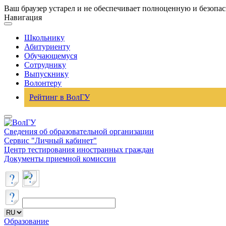
Ваш браузер устарел и не обеспечивает полноценную и безопа
Навигация
Школьнику
Абитуриенту
Обучающемуся
Сотруднику
Выпускнику
Волонтеру
Рейтинг в ВолГУ
Сведения об образовательной организации
Сервис "Личный кабинет"
Центр тестирования иностранных граждан
Документы приемной комиссии
Образование