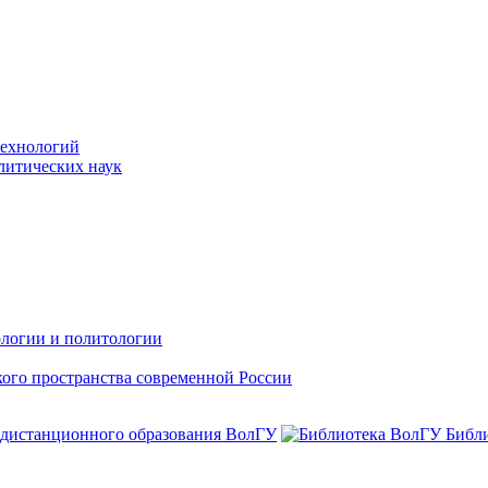
технологий
литических наук
ологии и политологии
ого пространства современной России
 дистанционного образования ВолГУ
Библ