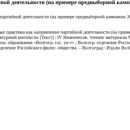
ой деятельности (на примере предвыборной кампан
артийной деятельности (на примере предвыборной кампании 201
е практики как направление партийной деятельности (на пример
турный контексты [Текст] : IV Нижневолж. чтения: материалы Меж
высш. образования «Волгогр. гос. ун-т» ; Волгогр. отделение Рос
деление Российского филос. общества. – Волгоград : Изд-во ВолГУ,