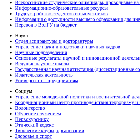
Всероссийские студенческие олимпиады, проводимые на
Информационно-образовательные ресурсы
Трудоустройство студентов и выпускников
Информация о доступности высшего образования для ин
Перевод в ВолГУ на бюджет
Наука
Отдел аспирантуры и докторантуры
Управление науки и подготовки научных кадров
Научные подразделения
Основные результаты научной и инновационной деятель
Ведущие научные школы
Государственная научная аттестация (диссертационные с
Издательская деятельность
Университет – предприятиям
Социум
Управление молодежной политики и воспитательной дея
Координационный центр противодействия терроризму и 
Волонтерство
Обучение служением
Первокурснику
Этический кодекс
Творческие клубы, организации
Здоровье и спорт