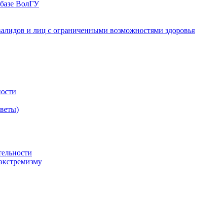
 базе ВолГУ
валидов и лиц с ограниченными возможностями здоровья
ности
оветы)
тельности
экстремизму