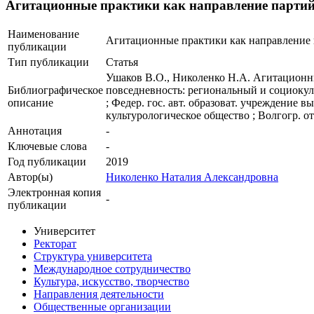
Агитационные практики как направление партийн
Наименование
Агитационные практики как направление п
публикации
Тип публикации
Статья
Ушаков В.О., Николенко Н.А. Агитационны
Библиографическое
повседневность: региональный и социокуль
описание
; Федер. гос. авт. образоват. учреждение 
культурологическое общество ; Волгогр. от
Аннотация
-
Ключевые cлова
-
Год публикации
2019
Автор(ы)
Николенко Наталия Александровна
Электронная копия
-
публикации
Университет
Ректорат
Структура университета
Международное сотрудничество
Культура, искусство, творчество
Направления деятельности
Общественные организации