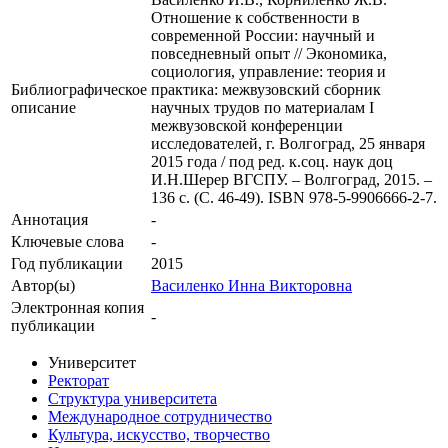
Отношение к собственности в
современной России: научный и
повседневный опыт // Экономика,
социология, управление: теория и
Библиографическое
практика: межвузовский сборник
описание
научных трудов по материалам I
межвузовской конференции
исследователей, г. Волгоград, 25 января
2015 года / под ред. к.соц. наук доц
И.Н.Шерер ВГСПУ. – Волгоград, 2015. –
136 с. (С. 46-49). ISBN 978-5-9906666-2-7.
Аннотация
-
Ключевые cлова
-
Год публикации
2015
Автор(ы)
Василенко Инна Викторовна
Электронная копия
-
публикации
Университет
Ректорат
Структура университета
Международное сотрудничество
Культура, искусство, творчество