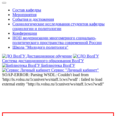
Состав кафедры
Мероприятия
События и достижения
Социологические исследования студентов кафедры
социологии и политологии
Конференции
НОЦ модернизации многомерного социально-
политического пространства современной России
Школа "Молодого политолога"
Дистанционное обучение
Система дистанционного образования ВолГУ
Библиотека ВолГУ
Сервис "Личный кабинет"
SOAP-ERROR: Parsing WSDL: Couldn't load from
'http://is.volsu.ru/1cuniver/ws/staff.1cws?wsdl' : failed to load
external entity "http://is.volsu.ru/1cuniver/ws/staff.1cws?wsdl"