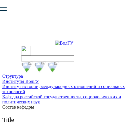
Ваш браузер устарел и не обеспечивает полноценную и
безопасную работу с сайтом. Пожалуйста
обновите браузер
,
чтобы улучшить взаимодействие с сайтом.
Структура
Институты ВолГУ
Институт истории, международных отношений и социальных
технологий
Кафедра российской государственности, социологических и
политических наук
Состав кафедры
Title