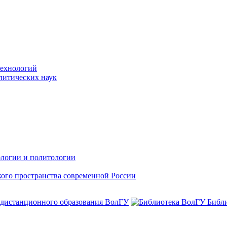
технологий
литических наук
ологии и политологии
ого пространства современной России
 дистанционного образования ВолГУ
Библ