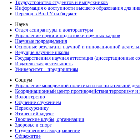
Трудоустройство студентов и выпускников
Информация о доступности высшего образования для ин
Перевод в ВолГУ на бюджет
Наука
Отдел аспирантуры и докторантуры
Управление науки и подготовки научных кадров
Научные подразделения
Основные результаты научной и инновационной деятель
Ведущие научные школы
Государственная научная аттестация (диссертационные с
Издательская деятельность
Университет – предприятиям
Социум
Управление молодежной политики и воспитательной дея
Координационный центр противодействия терроризму и 
Волонтерство
Обучение служением
Первокурснику
Этический кодекс
Творческие клубы, организации
Здоровье и спорт
Студенческое самоуправление
Общежитие