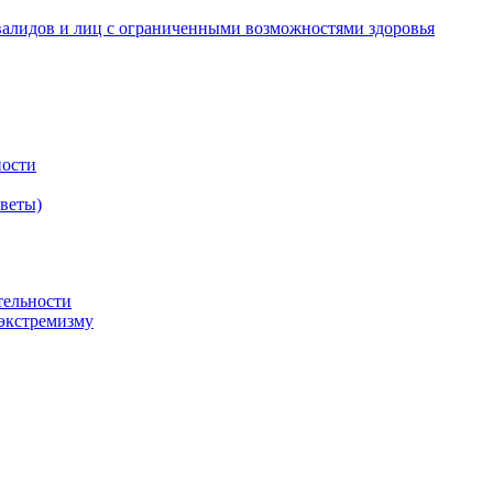
валидов и лиц с ограниченными возможностями здоровья
ности
оветы)
тельности
экстремизму