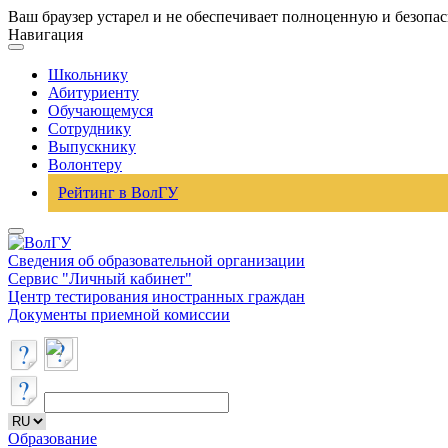
Ваш браузер устарел и не обеспечивает полноценную и безопа
Навигация
Школьнику
Абитуриенту
Обучающемуся
Сотруднику
Выпускнику
Волонтеру
Рейтинг в ВолГУ
Сведения об образовательной организации
Сервис "Личный кабинет"
Центр тестирования иностранных граждан
Документы приемной комиссии
Образование