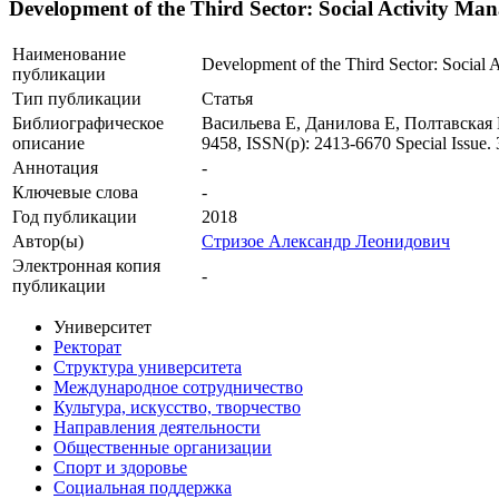
Development of the Third Sector: Social Activity M
Наименование
Development of the Third Sector: Social
публикации
Тип публикации
Статья
Библиографическое
Васильева Е, Данилова Е, Полтавская М, 
описание
9458, ISSN(p): 2413-6670 Special Issue. 
Аннотация
-
Ключевые cлова
-
Год публикации
2018
Автор(ы)
Стризое Александр Леонидович
Электронная копия
-
публикации
Университет
Ректорат
Структура университета
Международное сотрудничество
Культура, искусство, творчество
Направления деятельности
Общественные организации
Спорт и здоровье
Социальная поддержка