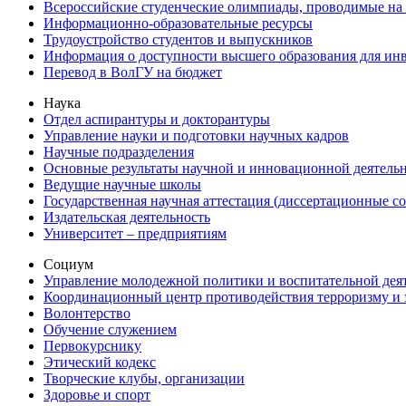
Всероссийские студенческие олимпиады, проводимые на
Информационно-образовательные ресурсы
Трудоустройство студентов и выпускников
Информация о доступности высшего образования для ин
Перевод в ВолГУ на бюджет
Наука
Отдел аспирантуры и докторантуры
Управление науки и подготовки научных кадров
Научные подразделения
Основные результаты научной и инновационной деятель
Ведущие научные школы
Государственная научная аттестация (диссертационные с
Издательская деятельность
Университет – предприятиям
Социум
Управление молодежной политики и воспитательной дея
Координационный центр противодействия терроризму и 
Волонтерство
Обучение служением
Первокурснику
Этический кодекс
Творческие клубы, организации
Здоровье и спорт