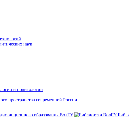
технологий
литических наук
ологии и политологии
ого пространства современной России
 дистанционного образования ВолГУ
Библ