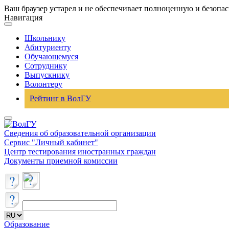
Ваш браузер устарел и не обеспечивает полноценную и безопа
Навигация
Школьнику
Абитуриенту
Обучающемуся
Сотруднику
Выпускнику
Волонтеру
Рейтинг в ВолГУ
Сведения об образовательной организации
Сервис "Личный кабинет"
Центр тестирования иностранных граждан
Документы приемной комиссии
Образование