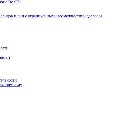
 базе ВолГУ
валидов и лиц с ограниченными возможностями здоровья
ности
оветы)
тельности
экстремизму