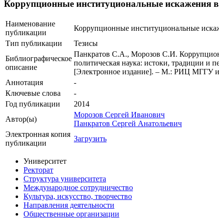
Коррупционные институциональные искажения в 
Наименование
Коррупционные институциональные искаже
публикации
Тип публикации
Тезисы
Панкратов С.А., Морозов С.И. Коррупцион
Библиографическое
политическая наука: истоки, традиции и 
описание
[Электронное издание]. – М.: РИЦ МГГУ им
Аннотация
-
Ключевые cлова
-
Год публикации
2014
Морозов Сергей Иванович
Автор(ы)
Панкратов Сергей Анатольевич
Электронная копия
Загрузить
публикации
Университет
Ректорат
Структура университета
Международное сотрудничество
Культура, искусство, творчество
Направления деятельности
Общественные организации