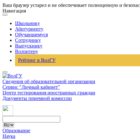
Ваш браузер устарел и не обеспечивает полноценную и безопа
Навигация
Школьнику
Абитуриенту
Обучающемуся
Сотруднику
Выпускнику
Волонтеру
Рейтинг в ВолГУ
Сведения об образовательной организации
Сервис "Личный кабинет"
Центр тестирования иностранных граждан
Документы приемной комиссии
Образование
Наука