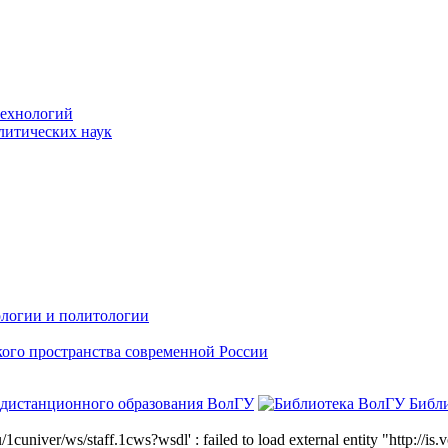
технологий
литических наук
ологии и политологии
ого пространства современной России
 дистанционного образования ВолГУ
Библ
niver/ws/staff.1cws?wsdl' : failed to load external entity "http://is.