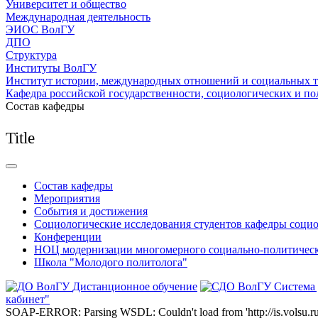
Университет и общество
Международная деятельность
ЭИОС ВолГУ
ДПО
Структура
Институты ВолГУ
Институт истории, международных отношений и социальных 
Кафедра российской государственности, социологических и по
Состав кафедры
Title
Состав кафедры
Мероприятия
События и достижения
Социологические исследования студентов кафедры соци
Конференции
НОЦ модернизации многомерного социально-политическ
Школа "Молодого политолога"
Дистанционное обучение
Система
кабинет"
SOAP-ERROR: Parsing WSDL: Couldn't load from 'http://is.volsu.ru/1cu