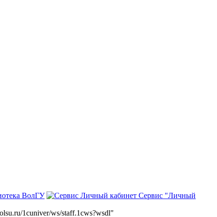
иотека ВолГУ
Сервис "Личный
volsu.ru/1cuniver/ws/staff.1cws?wsdl"