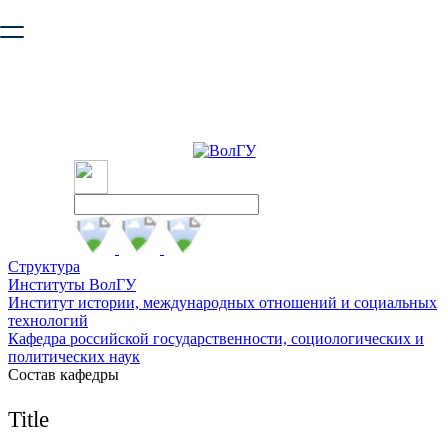
Ваш браузер устарел и не обеспечивает полноценную и
безопасную работу с сайтом. Пожалуйста
обновите браузер
,
чтобы улучшить взаимодействие с сайтом.
Структура
Институты ВолГУ
Институт истории, международных отношений и социальных
технологий
Кафедра российской государственности, социологических и
политических наук
Состав кафедры
Title