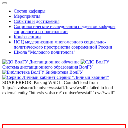
Состав кафедры
Мероприятия
События и достижения
Социологические исследования студентов кафедры
социологии и политологии
Конференции
НОЦ модернизации многомерного социально-
политического пространства современной России
Школа "Молодого политолога"
Дистанционное обучение
Система дистанционного образования ВолГУ
Библиотека ВолГУ
Сервис "Личный кабинет"
SOAP-ERROR: Parsing WSDL: Couldn't load from
'http://is.volsu.ru/1cuniver/ws/staff.1cws?wsdl' : failed to load
external entity "http://is.volsu.ru/1cuniver/ws/staff.1cws?wsdl"