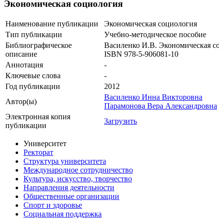
Экономическая социология
Наименование публикации
Экономическая социология
Тип публикации
Учебно-методическое пособие
Библиографическое
Василенко И.В. Экономическая со
описание
ISBN 978-5-906081-10
Аннотация
-
Ключевые cлова
-
Год публикации
2012
Василенко Инна Викторовна
Автор(ы)
Парамонова Вера Александровна
Электронная копия
Загрузить
публикации
Университет
Ректорат
Структура университета
Международное сотрудничество
Культура, искусство, творчество
Направления деятельности
Общественные организации
Спорт и здоровье
Социальная поддержка