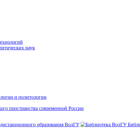
технологий
литических наук
ологии и политологии
ого пространства современной России
 дистанционного образования ВолГУ
Библ