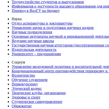
Трудоустройство студентов и выпускников
Информация о доступности высшего образования для ин
Перевод в ВолГУ на бюджет
Наука
Отдел аспирантуры и докторантуры
Управление науки и подготовки научных кадров
Научные подразделения
Основные результаты научной и инновационной деятель
Ведущие научные школы
Государственная научная аттестация (диссертационные с
Издательская деятельность
Университет – предприятиям
Социум
Управление молодежной политики и воспитательной дея
Координационный центр противодействия терроризму и 
Волонтерство
Обучение служением
Первокурснику
Этический кодекс
Творческие клубы, организации
Здоровье и спорт
Студенческое самоуправление
Общежитие