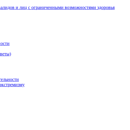
валидов и лиц с ограниченными возможностями здоровья
ности
оветы)
тельности
экстремизму