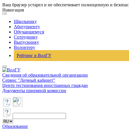
Ваш браузер устарел и не обеспечивает полноценную и безопа
Навигация
Школьнику
Абитуриенту
Обучающемуся
Сотруднику
Выпускнику
Волонтеру
Рейтинг в ВолГУ
Сведения об образовательной организации
Сервис "Личный кабинет"
Центр тестирования иностранных граждан
Документы приемной комиссии
Образование