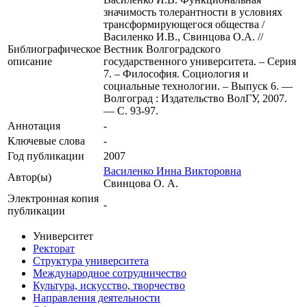
значимость толерантности в условиях
трансформирующегося общества /
Василенко И.В., Свинцова О.А. //
Библиографическое
Вестник Волгоградского
описание
государственного университета. – Серия
7. – Философия. Социология и
социальные технологии. – Выпуск 6. —
Волгоград : Издательство ВолГУ, 2007.
— С. 93-97.
Аннотация
-
Ключевые cлова
-
Год публикации
2007
Василенко Инна Викторовна
Автор(ы)
Свинцова О. А.
Электронная копия
-
публикации
Университет
Ректорат
Структура университета
Международное сотрудничество
Культура, искусство, творчество
Направления деятельности