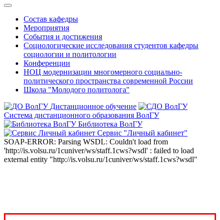
Состав кафедры
Мероприятия
События и достижения
Социологические исследования студентов кафедры
социологии и политологии
Конференции
НОЦ модернизации многомерного социально-
политического пространства современной России
Школа "Молодого политолога"
Дистанционное обучение
Система дистанционного образования ВолГУ
Библиотека ВолГУ
Сервис "Личный кабинет"
SOAP-ERROR: Parsing WSDL: Couldn't load from
'http://is.volsu.ru/1cuniver/ws/staff.1cws?wsdl' : failed to load
external entity "http://is.volsu.ru/1cuniver/ws/staff.1cws?wsdl"