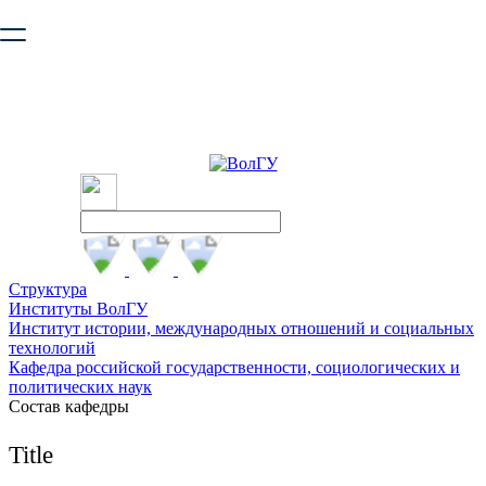
Ваш браузер устарел и не обеспечивает полноценную и
безопасную работу с сайтом. Пожалуйста
обновите браузер
,
чтобы улучшить взаимодействие с сайтом.
Структура
Институты ВолГУ
Институт истории, международных отношений и социальных
технологий
Кафедра российской государственности, социологических и
политических наук
Состав кафедры
Title