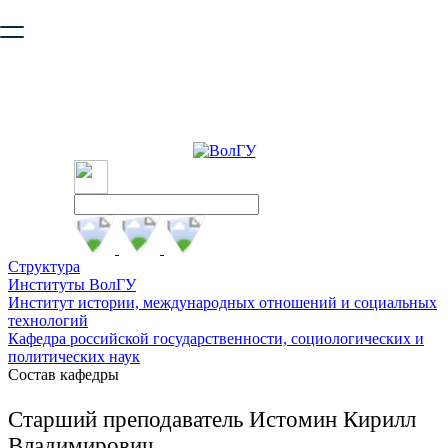
Ваш браузер устарел и не обеспечивает полноценную и
безопасную работу с сайтом. Пожалуйста
обновите браузер
,
чтобы улучшить взаимодействие с сайтом.
Структура
Институты ВолГУ
Институт истории, международных отношений и социальных
технологий
Кафедра российской государственности, социологических и
политических наук
Состав кафедры
Старший преподаватель Истомин Кирилл
Владимирович