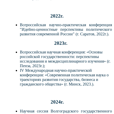
2022г.
Всероссийская научно-практическая конференция
"Идейно-ценностные перспективы политического
развития современной России" (г. Саратов, 2022г.).
2023г.
Всероссийская научная конференция
:
«
О
сновы
российской гос
ударственности: перспективы
исследования и междисциплинарного изучения
»
(г.
Пенза, 2023г.);
IV Международная
научно-практической
конференция
:
«
С
овременная полити
ческая наука о
траекториях развития государства, би
знеса и
гражданского общества» (г. М
инск, 2023.).
2024г.
Научная сессия В
олгоградского государственного