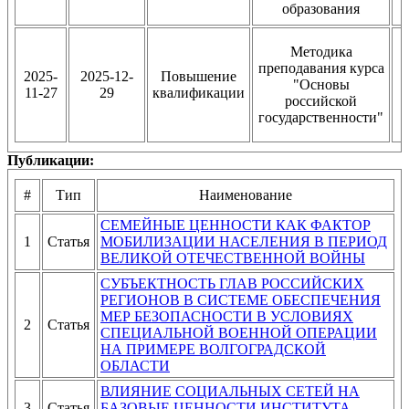
образования
Методика
"
преподавания курса
2025-
2025-12-
Повышение
"Основы
11-27
29
квалификации
российской
государственности"
Публикации:
#
Тип
Наименование
СЕМЕЙНЫЕ ЦЕННОСТИ КАК ФАКТОР
1
Статья
МОБИЛИЗАЦИИ НАСЕЛЕНИЯ В ПЕРИОД
ВЕЛИКОЙ ОТЕЧЕСТВЕННОЙ ВОЙНЫ
СУБЪЕКТНОСТЬ ГЛАВ РОССИЙСКИХ
РЕГИОНОВ В СИСТЕМЕ ОБЕСПЕЧЕНИЯ
МЕР БЕЗОПАСНОСТИ В УСЛОВИЯХ
2
Статья
СПЕЦИАЛЬНОЙ ВОЕННОЙ ОПЕРАЦИИ
НА ПРИМЕРЕ ВОЛГОГРАДСКОЙ
ОБЛАСТИ
ВЛИЯНИЕ СОЦИАЛЬНЫХ СЕТЕЙ НА
3
Статья
БАЗОВЫЕ ЦЕННОСТИ ИНСТИТУТА