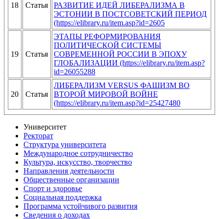
18
Статья
РАЗВИТИЕ ИДЕЙ ЛИБЕРАЛИЗМА В
ЭСТОНИИ В ПОСТСОВЕТСКИЙ ПЕРИОД
(https://elibrary.ru/item.asp?id=2605
ЭТАПЫ РЕФОРМИРОВАНИЯ
ПОЛИТИЧЕСКОЙ СИСТЕМЫ
19
Статья
СОВРЕМЕННОЙ РОССИИ В ЭПОХУ
ГЛОБАЛИЗАЦИИ (https://elibrary.ru/item.asp?
id=26055288
ЛИБЕРАЛИЗМ VERSUS ФАШИЗМ ВО
20
Статья
ВТОРОЙ МИРОВОЙ ВОЙНЕ
(https://elibrary.ru/item.asp?id=25427480
Университет
Ректорат
Структура университета
Международное сотрудничество
Культура, искусство, творчество
Направления деятельности
Общественные организации
Спорт и здоровье
Социальная поддержка
Программа устойчивого развития
Сведения о доходах