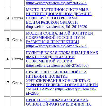
(https://elibrary.ru/item.asp?id=26055289
МЕСТО ПАРТИЙНОЙ СИСТЕМЫ В
ИНСТИТУЦИОНАЛЬНОМ ДИЗАЙНЕ
14
Статья
ПОЛИТИЧЕСКОГО РЕЖИМА
ВОЛГОГРАДСКОЙ ОБЛАСТИ
(https://elibrary.ru/item.asp?id=26118920
МОДЕЛИ СОЦИАЛЬНОЙ ПОЛИТИКИ
СОВРЕМЕННОЙ РОССИИ. ПУТИ
15
Статья
РАЗВИТИЯ И ПЕРСПЕКТИВЫ
(https://elibrary.ru/item.asp?id=27659789
ПОЛИТИЧЕСКАЯ ГЛОБАЛИЗАЦИЯ КАК
ФАКТОР МОДЕРНИЗАЦИИ
16
Статья
СОВРЕМЕННОЙ РОССИИ
(https://elibrary.ru/item.asp?id=27535760)
ПРАВИТЕЛЬСТВЕННЫЕ ВОЙСКА
НИГЕРИИ В ПОПЫТКЕ
УРЕГУЛИРОВАНИЯ КОНФЛИКТА С
17
Статья
ТЕРРОРИСТИЧЕСКОЙ ОРГАНИЗАЦИЕЙ
"БОКО ХАРАМ" (https://elibrary.ru/item.asp?
id=2830
ПРОЦЕССЫ ГЛОБАЛИЗАЦИЯ КАК
ОСНОВНОЙ ФАКТОР ВЛИЯНИЯ НА