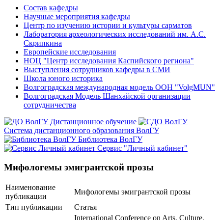
Состав кафедры
Научные мероприятия кафедры
Центр по изучению истории и культуры сарматов
Лаборатория археологических исследований им. А.С.
Скрипкина
Европейские исследования
НОЦ "Центр исследования Каспийского региона"
Выступления сотрудников кафедры в СМИ
Школа юного историка
Волгоградская международная модель ООН "VolgMUN"
Волгоградская Модель Шанхайской организации
сотрудничества
Дистанционное обучение
Система дистанционного образования ВолГУ
Библиотека ВолГУ
Сервис "Личный кабинет"
Мифологемы эмигрантской прозы
Наименование
Мифологемы эмигрантской прозы
публикации
Тип публикации
Статья
International Conference on Arts, Culture,