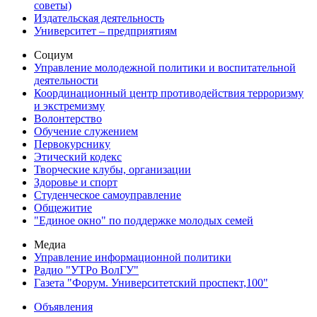
советы)
Издательская деятельность
Университет – предприятиям
Социум
Управление молодежной политики и воспитательной
деятельности
Координационный центр противодействия терроризму
и экстремизму
Волонтерство
Обучение служением
Первокурснику
Этический кодекс
Творческие клубы, организации
Здоровье и спорт
Студенческое самоуправление
Общежитие
"Единое окно" по поддержке молодых семей
Медиа
Управление информационной политики
Радио "УТРо ВолГУ"
Газета "Форум. Университетский проспект,100"
Объявления