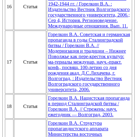
1942-1944 гг. / Горелкин В.А. :
16
Статья
Издательство Вестник Волгоградского
государственного университета, 2006.;
Сер 4, История. Регионоведение.
Международные отношения. Вып. 11.
Горелкин В.А. Советская и германская
пропаганда в годы Сталинградской
битвы / Горелкин В.А. //
Модернизация и традиции – Нижнее
Поволжье как пере-кресток культур:
17
Статья
ма-териалы междунар. науч.-практ.
конф., посвящ. 100-летию со дня
рождения акад. Д.С.Лихачева, г.
Волгоград, : Издательство Вестник
Волгоградского государственного
университета, 2006.
Горелкин В.А. Нацистская пропаганда
в период Сталинградской битвы /
18
Статья
Горелкин В.А. // Стрежень: науч.
ежегодник — Волгоград, 2003.
Горелкин В.А. Структура
пропагандистского аппарата
Министерства восточных