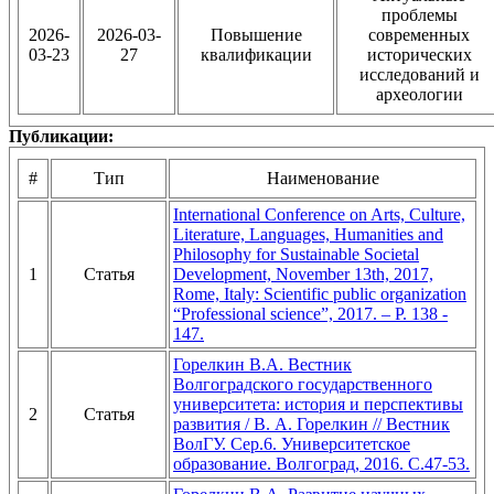
проблемы
2026-
2026-03-
Повышение
современных
03-23
27
квалификации
исторических
исследований и
археологии
Публикации:
#
Тип
Наименование
International Conference on Arts, Culture,
Literature, Languages, Humanities and
Philosophy for Sustainable Societal
1
Статья
Development, November 13th, 2017,
Rome, Italy: Scientific public organization
“Professional science”, 2017. – Р. 138 -
147.
Горелкин В.А. Вестник
Волгоградского государственного
университета: история и перспективы
2
Статья
развития / В. А. Горелкин // Вестник
ВолГУ. Сер.6. Университетское
образование. Волгоград, 2016. С.47-53.