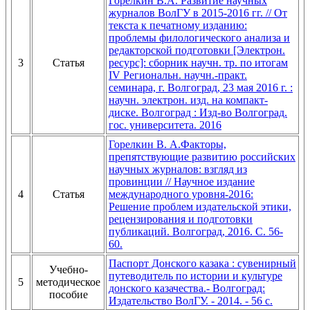
Горелкин В.А. Развитие научных
журналов ВолГУ в 2015-2016 гг. // От
текста к печатному изданию:
проблемы филологического анализа и
редакторской подготовки [Электрон.
3
Статья
ресурс]: сборник научн. тр. по итогам
IV Региональн. научн.-практ.
семинара, г. Волгоград, 23 мая 2016 г. :
научн. электрон. изд. на компакт-
диске. Волгоград : Изд-во Волгоград.
гос. университета. 2016
Горелкин В. А.Факторы,
препятствующие развитию российских
научных журналов: взгляд из
провинции // Научное издание
4
Статья
международного уровня-2016:
Решение проблем издательской этики,
рецензирования и подготовки
публикаций. Волгоград, 2016. С. 56-
60.
Паспорт Донского казака : сувенирный
Учебно-
путеводитель по истории и культуре
5
методическое
донского казачества.- Волгоград:
пособие
Издательство ВолГУ. - 2014. - 56 с.