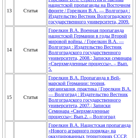
нацистской пропаганды на Восточном
13
Статья
фронте / Горелкин В.А. — Волгоград :
Издательство Вестник Волгоградского
государственного университета, 2009.
Горелкин В.А. Военная пропаганда
нацистской Германии в годы Второй
мировой войны. / Горелкин В.А. —
Волгоград : Издательство Вестник
14
Статья
Волгоградского государственного
университета, 2008.; Записки семинара
«Сверхмедленные процессы». – Вып.
5.
Горелкин В.А. Пропаганда в Вей-
марской Германии: теория,
организация, практика / Горелкин В.А.
— Волгоград : Издательство Вестник
15
Статья
Волгоградского государственного
университета, 2007.; Записки
Семинара «Сверхмедленные
процессы»: Вып.2. – Волгоград
Горелкин В.А. Нацистская пропаганда
«Нового аграрного порядка» на
оккупированных территориях СССР.