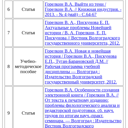
Горелкин В.А. Выйти из тени /
6
Статья
Горелкин В.А. // Книжная индустрия. -
2013. - № 4 (май) - С.64-67
Горелкин В. А., Пискунова Е. П.
Актуальные проблемы Новейшей
7
Статья
истории / В. А. Горелкин, Е. П.
Пискунова // Вестник Волгоградского
государственного университета, 2012.
Горелкин В.А. Новая и новейшая
история / Горелкин В.А., Пискунова
Учебно-
Е.П., Туган-Барановский Д.М. //
8
методическое
Рабочая программа учебной
пособие
дисциплины — Волгоград :
Издательство Волгоградский
государственный университет, 2012.
Горелкин В.А. Особенности создания
электронной книги / Горелкин В.А. //
От текста к печатному изданию:
проблемы филологического анализа и
редакторской подготовки. сб. науч.
9
Статья
трудов по итогам науч.-практ.
семинара. — Волгоград : Издательство
Вестник Волгоградского