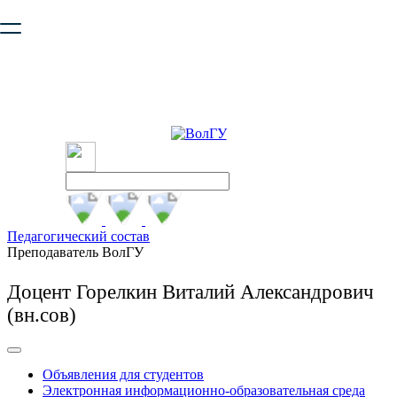
Ваш браузер устарел и не обеспечивает полноценную и
безопасную работу с сайтом. Пожалуйста
обновите браузер
,
чтобы улучшить взаимодействие с сайтом.
Педагогический состав
Преподаватель ВолГУ
Доцент Горелкин Виталий Александрович
(вн.сов)
Объявления для студентов
Электронная информационно-образовательная среда