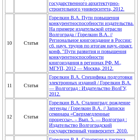
государственного архитектурно-
строительного университета, 2012.
Горелкин В.А. Пути повышения
конкурентноспособности издательства.
На примере издательской отрасли
Волгограда / Горелкин В.А. //
Региональное книгоиздание в России:
10
Статья
сб. науч. трудов по итогам науч.-практ.
конф. "Пути развития и повышения
конкурентноспособности
книгоиздания в регионах РФ. М.,
МГУП, 2012 — Москва, 2012.
Горелкин В.А. Специфика подготовки
электронных изданий / Горелкин В.А.
11
Статья
— Волгоград : Издательство ВолГУ,
2012.
Горелкин В.А. Сталинград: рождение
легенды / Горелкин В.А. // Записки
семинара «Сверхмедленные
12
Статья
процессы». – Вып. 5. — Волгоград :
Издательство Волгоградский
государственный университет, 2010.
Горелкин В.А. Стратегия и тактика