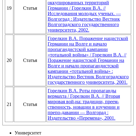
оккупированных территорий
19
Статья
Германии / Горелкин В.А. //
Исследования молодых ученых. —
Волгоград : Издательство Вестник
Волгоградского государственного
университета, 2002.
Горелкин В.А. Поражение нацистской
Германии на Волге и начало
пропагандистской кампании
«тотальной войны» / Горелкин В.А. //
20
Статья
Поражение нацистской Германии на
Волге и начало пропагандистской
кампании «тотальной войны» :
Издательство Вестник Волгоградского
государственного университета, 2001.
Горелкин В.А. Роты пропаганды
вермахта / Горелкин В.А. // Вторая
мировая вой-на: традиции, преем-
21
Статья
ственность, новации в изучении и
препо-давании — Волгорад :
Издательство «Перемена», 2001.
Университет