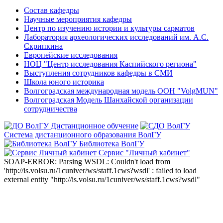
Состав кафедры
Научные мероприятия кафедры
Центр по изучению истории и культуры сарматов
Лаборатория археологических исследований им. А.С.
Скрипкина
Европейские исследования
НОЦ "Центр исследования Каспийского региона"
Выступления сотрудников кафедры в СМИ
Школа юного историка
Волгоградская международная модель ООН "VolgMUN"
Волгоградская Модель Шанхайской организации
сотрудничества
Дистанционное обучение
Система дистанционного образования ВолГУ
Библиотека ВолГУ
Сервис "Личный кабинет"
SOAP-ERROR: Parsing WSDL: Couldn't load from
'http://is.volsu.ru/1cuniver/ws/staff.1cws?wsdl' : failed to load
external entity "http://is.volsu.ru/1cuniver/ws/staff.1cws?wsdl"