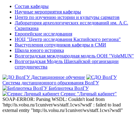
Состав кафедры
Научные мероприятия кафедры
Центр по изучению истории и культуры сарматов
Лаборатория археологических исследований им. А.С.
Скрипкина
Европейские исследования
НОЦ "Центр исследования Каспийского региона"
Выступления сотрудников кафедры в СМИ
Школа юного историка
Волгоградская международная модель ООН "VolgMUN"
Волгоградская Модель Шанхайской организации
сотрудничества
Дистанционное обучение
Система дистанционного образования ВолГУ
Библиотека ВолГУ
Сервис "Личный кабинет"
SOAP-ERROR: Parsing WSDL: Couldn't load from
'http://is.volsu.ru/1cuniver/ws/staff.1cws?wsdl' : failed to load
external entity "http://is.volsu.ru/1cuniver/ws/staff.1cws?wsdl"