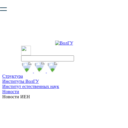
Ваш браузер устарел и не обеспечивает полноценную и
безопасную работу с сайтом. Пожалуйста
обновите браузер
,
чтобы улучшить взаимодействие с сайтом.
Структура
Институты ВолГУ
Институт естественных наук
Новости
Новости ИЕН