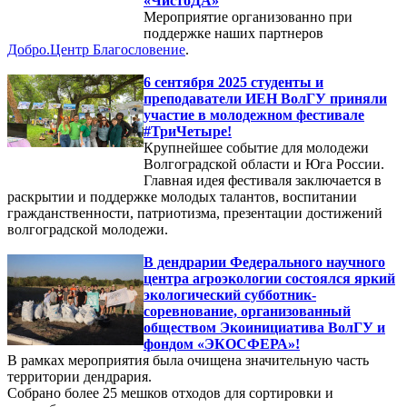
«ЧистоДА»
Мероприятие организованно при
поддержке наших партнеров
Добро.Центр Благословение
.
6 сентября 2025 студенты и
преподаватели ИЕН ВолГУ приняли
участие в молодежном фестивале
#ТриЧетыре!
Крупнейшее событие для молодежи
Волгоградской области и Юга России.
Главная идея фестиваля заключается в
раскрытии и поддержке молодых талантов, воспитании
гражданственности, патриотизма, презентации достижений
волгоградской молодежи.
В дендрарии Федерального научного
центра агроэкологии состоялся яркий
экологический субботник-
соревнование, организованный
обществом Экоинициатива ВолГУ и
фондом «ЭКОСФЕРА»!
В рамках мероприятия была очищена значительную часть
территории дендрария.
Собрано более 25 мешков отходов для сортировки и