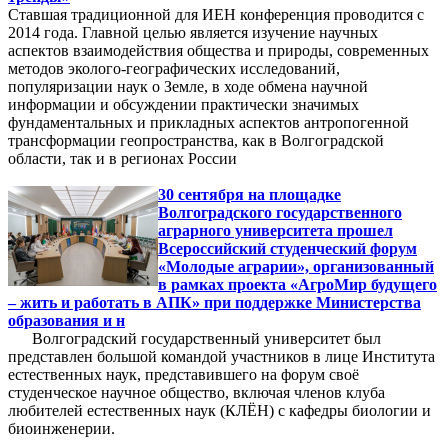
Ставшая традиционной для ИЕН конференция проводится с
2014 года. Главной целью является изучение научных
аспектов взаимодействия общества и природы, современных
методов эколого-географических исследований,
популяризации наук о Земле, в ходе обмена научной
информации и обсуждении практически значимых
фундаментальных и прикладных аспектов антропогенной
трансформации геопространства, как в Волгоградской
области, так и в регионах России
30 сентября на площадке
Волгоградского государственного
аграрного университета прошел
Всероссийский студенческий форум
«Молодые аграрии», организованный
в рамках проекта «АгроМир будущего
– жить и работать в АПК» при поддержке Министерства
образования и н
Волгоградский государственный университет был
представлен большой командой участников в лице Института
естественных наук, представившего на форум своё
студенческое научное общество, включая членов клуба
любителей естественных наук (КЛЁН) с кафедры биологии и
биоинженерии.