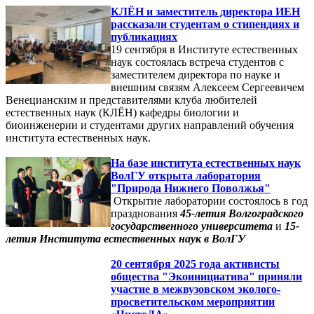
КЛЁН и заместитель директора ИЕН
рассказали студентам о стипендиях и
публикациях
19 сентября в Институте естественных
наук состоялась встреча студентов с
заместителем директора по науке и
внешним связям Алексеем Сергеевичем
Венецианским и представителями клуба любителей
естественных наук (КЛЁН) кафедры биологии и
биоинженерии и студентами других направлений обучения
института естественных наук.
На базе института естественных наук
ВолГУ открыта лаборатория
"Природа Нижнего Поволжья"
Открытие лаборатории состоялось в год
празднования
45-летия Волгоградского
государственного университета
и
15-
летия Института естественных наук в ВолГУ
20 сентября 2025 года активисты
общества "Экоинициатива" приняли
участие в межвузовском эколого-
просветительском мероприятии