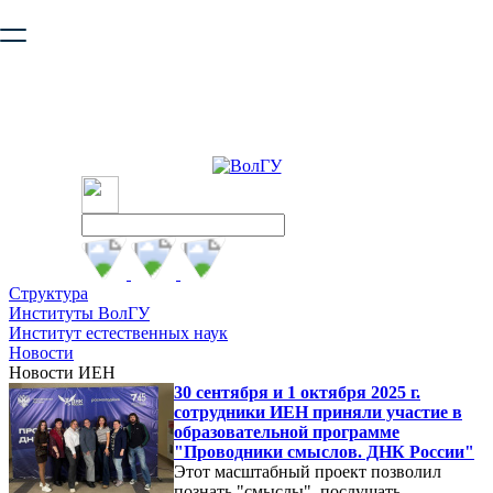
Ваш браузер устарел и не обеспечивает полноценную и
безопасную работу с сайтом. Пожалуйста
обновите браузер
,
чтобы улучшить взаимодействие с сайтом.
Структура
Институты ВолГУ
Институт естественных наук
Новости
Новости ИЕН
30 сентября и 1 октября 2025 г.
сотрудники ИЕН приняли участие в
образовательной программе
"Проводники смыслов. ДНК России"
Этот масштабный проект позволил
познать "смыслы", послушать