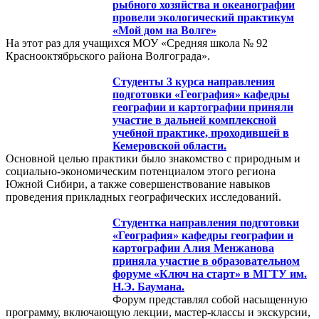
рыбного хозяйства и океанографии
провели экологический практикум
«Мой дом на Волге»
На этот раз для учащихся МОУ «Средняя школа № 92
Краснооктябрьского района Волгограда».
Студенты 3 курса направления
подготовки «География» кафедры
географии и картографии приняли
участие в дальней комплексной
учебной практике, проходившей в
Кемеровской области.
Основной целью практики было знакомство с природным и
социально-экономическим потенциалом этого региона
Южной Сибири, а также совершенствование навыков
проведения прикладных географических исследований.
Студентка направления подготовки
«География» кафедры географии и
картографии Алия Менжанова
приняла участие в образовательном
форуме «Ключ на старт» в МГТУ им.
Н.Э. Баумана.
Форум представлял собой насыщенную
программу, включающую лекции, мастер-классы и экскурсии,