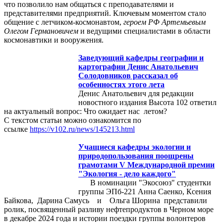
что позволило нам общаться с преподавателями и
представителями предприятий. Ключевым моментом стало
общение с летчиком-космонавтом,
героем РФ Артемьевым
Олегом Германовичем
и ведущими специалистами в области
космонавтики и вооружения.
Заведующий кафедры географии и
картографии Денис Анатольевич
Солодовников рассказал об
особенностях этого лета
Денис Анатольевич для редакции
новостного издания Высота 102 ответил
на актуальный вопрос: Что ожидает нас летом?
С текстом статьи можно ознакомится по
ссылке
https://v102.ru/news/145213.html
Учащиеся кафедры экологии и
природопользования поощрены
грамотами V Международной премии
"Экология - дело каждого"
В номинации "Экосоюз" студентки
группы ЭПб-221 Анна Саенко, Ксения
Байкова, Дарина Самусь и Ольга Шорина представили
ролик, посвященный разливу нефтепродуктов в Черном море
в декабре 2024 года и истории поездки группы волонтеров