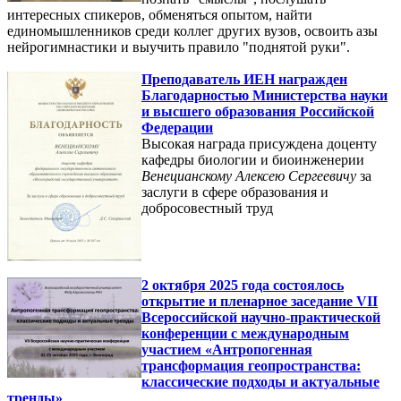
интересных спикеров, обменяться опытом, найти
единомышленников среди коллег других вузов, освоить азы
нейрогимнастики и выучить правило "поднятой руки".
Преподаватель ИЕН награжден
Благодарностью Министерства науки
и высшего образования Российской
Федерации
Высокая награда присуждена доценту
кафедры биологии и биоинженерии
Венецианскому Алексею Сергеевичу
за
заслуги в сфере образования и
добросовестный труд
2 октября 2025 года состоялось
открытие и пленарное заседание VII
Всероссийской научно-практической
конференции с международным
участием «Антропогенная
трансформация геопространства:
классические подходы и актуальные
тренды»