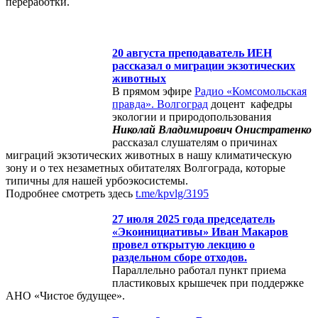
переработки.
20 августа преподаватель ИЕН
рассказал о миграции экзотических
животных
В прямом эфире
Радио «Комсомольская
правда». Волгоград
доцент кафедры
экологии и природопользования
Николай Владимирович Онистратенко
рассказал слушателям о причинах
миграций экзотических животных в нашу климатическую
зону и о тех незаметных обитателях Волгограда, которые
типичны для нашей урбоэкосистемы.
Подробнее смотреть здесь
t.me/kpvlg/3195
27 июля 2025 года председатель
«Экоинициативы» Иван Макаров
провел открытую лекцию о
раздельном сборе отходов.
Параллельно работал пункт приема
пластиковых крышечек при поддержке
АНО «Чистое будущее».