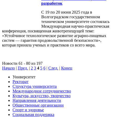
разработок
С 19 по 20 июня 2025 года в
Волгоградском государственном
техническом университете состоялась
Международная научно-практическая
конференция, посвященная животрепещущей теме:
«Устойчивое технологическое развитие аграрно-пищевых
систем — гарантия продовольственной безопасности»,
которая приняла ученых и практиков со всего мира.
Новости 61 - 80 из 197
Начало
|
Пред.
|
2
3
4
5
6
|
След.
|
Конец
Университет
Ректорат
Структура университета
Международное сотрудничество
Культура, искусство, творчество
Направления деятельности
Общественные организации
Спорт и здоровье
Социальная поддержка