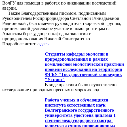
ВолГУ для помощи в работах по ликвидации последствий
аварии.
Также Благодарственным письмом, подписанным
Руководителем Росприроднадзора Светланой Геннадьевной
Радионовой , был отмечен руководитель творческой группы,
принимавший деятельное участие в помощи птицам на
Анапском берегу, доцент кафедры экологии и
природопользования Николай Онистратенко.
Подробнее читать
здесь
Студенты кафедры экологии и
природопользования в рамках
комплексной экологической практики
провели исследования на территории
ФГБУ "Государственный заповедник
"Утриш"
В ходе практики было осуществлено
исследование природных пресных и морских вод.
Работа ученых и обучающихся
института естественных наук
Волгоградского государственного
университета удостоена диплома 1
степени международного смотра-
конкурса лучших инновационных