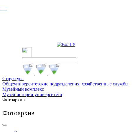
Ваш браузер устарел и не обеспечивает полноценную и
безопасную работу с сайтом. Пожалуйста
обновите браузер
,
чтобы улучшить взаимодействие с сайтом.
Структура
Общеуниверситетские подразделения, хозяйственные службы
Музейный комплекс
Музей истории университета
Фотоархив
Фотоархив