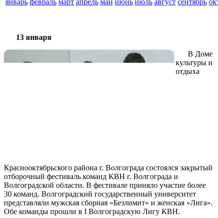
январь
февраль
март
апрель
май
июнь
июль
август
сентябрь
ок
13 января
В Доме
культуры и
отдыха
Краснооктябрьского района г. Волгограда состоялся закрытый
отборочный фестиваль команд КВН г. Волгограда и
Волгоградской области. В фестивале приняло участие более
30 команд. Волгоградский государственный университет
представляли мужская сборная «Безлимит» и женская «Лига».
Обе команды прошли в I Волгоградскую Лигу КВН.