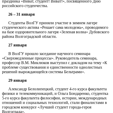
праздника «Виват, студент! Виват!», посвященного Дню
российского студенчества.
26 – 31 января
Студенты ВолГУ приняли участие в зимнем лагере
студенческого актива «Решает сама молодежь», проводимого
на базе оздоровительного лагеря «Зеленая волна» Дубовского
района Волгоградской области.
27 января
В ВолГУ прошло заседание научного семинара
«Сверхмедленные процессы». Руководитель семинара,
профессор В.М. Миклюков выступил с докладом на тему «К
проблеме существования и единственности однолистных
решений вырождающейся системы Бельтрами».
29 января
Александр Белолипецкий, студент 4-го курса факультета
физики и телекоммуникаций, и Ольга Бондаренко, студентка
5-го курса факультета философии, истории, международных
отношений и социальных технологий, стали финалистами в
городском конкурсе «Лучший студент города-героя
Волгограда».