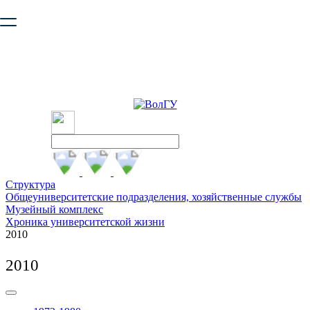
Ваш браузер устарел и не обеспечивает полноценную и
безопасную работу с сайтом. Пожалуйста
обновите браузер
,
чтобы улучшить взаимодействие с сайтом.
Структура
Общеуниверситетские подразделения, хозяйственные службы
Музейный комплекс
Хроника университетской жизни
2010
2010