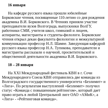
16 января
На кафедре русского языка прошли юбилейные
Борковские чтения, посвященные 110-летию со дня рождения
академика В.И. Борковского. В Чтениях приняли участие
преподаватели вузов Волгограда, выпускники ВолГУ,
работники СМИ, учителя школ, гимназий и лицеев,
аспиранты, магистранты и студенты-филологи. Борковские
чтения открыл декан факультета филологии и межкультурной
коммуникации профессор Н.Л. Шамне. Заведующая кафедрой
русского языка профессор Н.А. Тупикова, преподаватели и
магистранты рассказали о научной, просветительской и
общественной деятельности академика В.И. Борковского.
18 – 28 января
На XXI Международный фестиваль КВН в г. Сочи
Международного Союза КВН отправились две команды из
Волгоградского государственного университета «Безлимит» и
«Лига». По результатам выступлений «Безлимит» получил
статус «Команда с повышенным рейтингом», который дает
право играть в любой Центральной лиге ОАО «АМиК», а
«Лига» - «Рейтинговая команда».