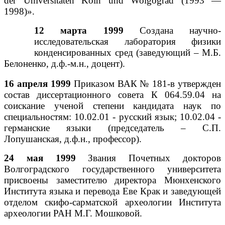
der Universitaten Koln und Wolgograd (1993 —
1998)».
12 марта 1999
Создана научно-
исследовательская лаборатория физики
конденсированных сред (заведующий – М.Б.
Белоненко, д.ф.-м.н., доцент).
16 апреля 1999
Приказом ВАК № 181-в утвержден
состав диссертационного совета К 064.59.04 на
соискание ученой степени кандидата наук по
специальностям: 10.02.01 - русский язык; 10.02.04 -
германские языки (председатель – С.П.
Лопушанская, д.ф.н., профессор).
24 мая 1999
Звания Почетных докторов
Волгоградского государственного университета
присвоены заместителю директора Мюнхенского
Института языка и перевода Еве Крак и заведующей
отделом скифо-сарматской археологии Института
археологии РАН М.Г. Мошковой.