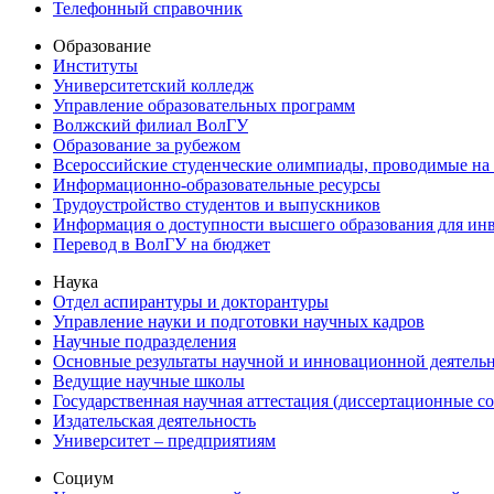
Телефонный справочник
Образование
Институты
Университетский колледж
Управление образовательных программ
Волжский филиал ВолГУ
Образование за рубежом
Всероссийские студенческие олимпиады, проводимые на
Информационно-образовательные ресурсы
Трудоустройство студентов и выпускников
Информация о доступности высшего образования для ин
Перевод в ВолГУ на бюджет
Наука
Отдел аспирантуры и докторантуры
Управление науки и подготовки научных кадров
Научные подразделения
Основные результаты научной и инновационной деятель
Ведущие научные школы
Государственная научная аттестация (диссертационные с
Издательская деятельность
Университет – предприятиям
Социум