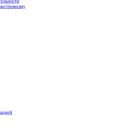
тельности
экстремизму
зацией