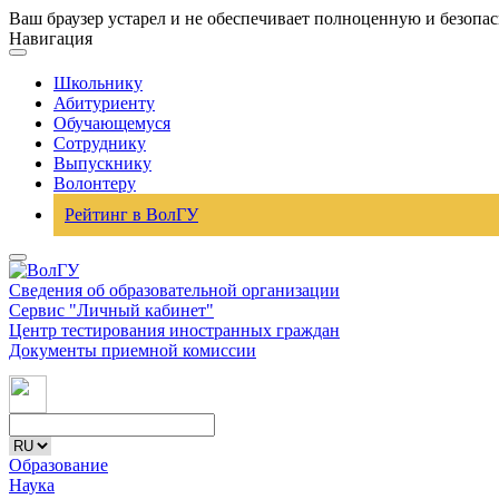
Ваш браузер устарел и не обеспечивает полноценную и безопа
Навигация
Школьнику
Абитуриенту
Обучающемуся
Сотруднику
Выпускнику
Волонтеру
Рейтинг в ВолГУ
Сведения об образовательной организации
Сервис "Личный кабинет"
Центр тестирования иностранных граждан
Документы приемной комиссии
Образование
Наука