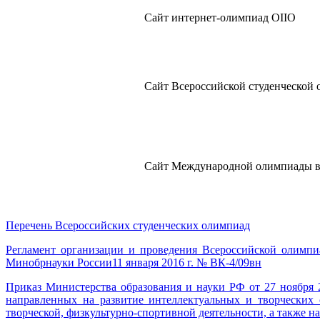
Сайт интернет-олимпиад OIIO
Сайт Всероссийской студенческой
Сайт Международной олимпиады в 
Перечень Всероссийских студенческих олимпиад
Регламент организации и проведения Всероссийской олимпи
Минобрнауки России11 января 2016 г. № ВК-4/09вн
Приказ Министерства образования и науки РФ от 27 ноября 
направленных на развитие интеллектуальных и творческих с
творческой, физкультурно-спортивной деятельности, а также н