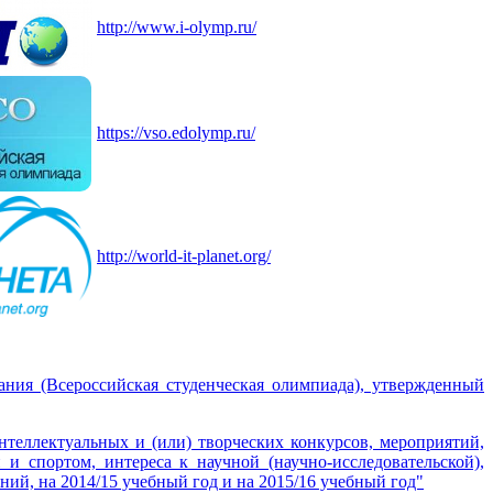
http://www.i-olymp.ru/
https://vso.edolymp.ru/
http://world-it-planet.org/
ния (Всероссийская студенческая олимпиада), утвержденный
теллектуальных и (или) творческих конкурсов, мероприятий,
и спортом, интереса к научной (научно-исследовательской),
ний, на 2014/15 учебный год и на 2015/16 учебный год"