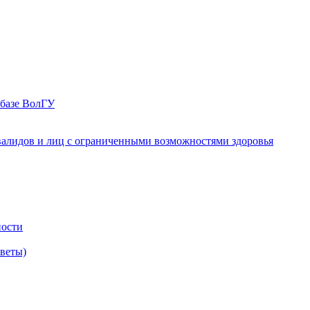
 базе ВолГУ
валидов и лиц с ограниченными возможностями здоровья
ности
оветы)