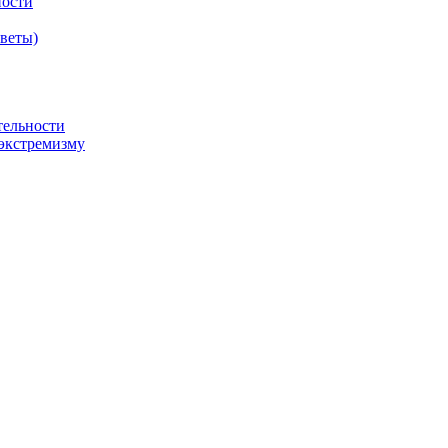
ности
оветы)
тельности
экстремизму