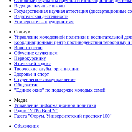
Основные результаты научной и инновационной деятель
Ведущие научные школы
Государственная научная аттестация (диссертационные с
Издательская деятельность
Университет – предприятиям
Социум
Управление молодежной политики и воспитательной дея
Координационный центр противодействия терроризму и 
Волонтерство
Обучение служением
Первокурснику
Этический кодекс
Творческие клубы, организации
Здоровье и спорт
Студенческое самоуправление
Общежитие
"Единое окно" по поддержке молодых семей
Медиа
Управление информационной политики
Радио "УТРо ВолГУ"
Газета "Форум. Университетский проспект,100"
Объявления