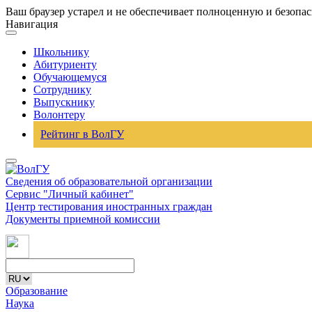
Ваш браузер устарел и не обеспечивает полноценную и безопа
Навигация
Школьнику
Абитуриенту
Обучающемуся
Сотруднику
Выпускнику
Волонтеру
Рейтинг в ВолГУ
Сведения об образовательной организации
Сервис "Личный кабинет"
Центр тестирования иностранных граждан
Документы приемной комиссии
Образование
Наука