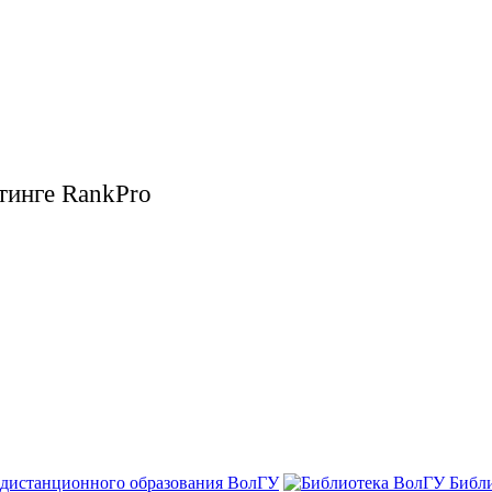
тинге RankPro
 дистанционного образования ВолГУ
Библ