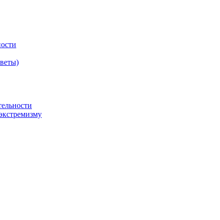
ности
оветы)
тельности
экстремизму