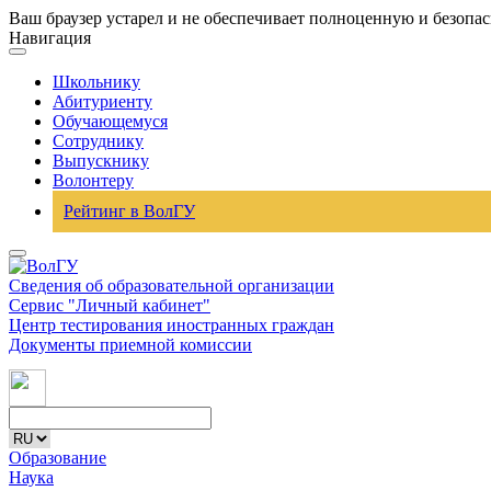
Ваш браузер устарел и не обеспечивает полноценную и безопа
Навигация
Школьнику
Абитуриенту
Обучающемуся
Сотруднику
Выпускнику
Волонтеру
Рейтинг в ВолГУ
Сведения об образовательной организации
Сервис "Личный кабинет"
Центр тестирования иностранных граждан
Документы приемной комиссии
Образование
Наука