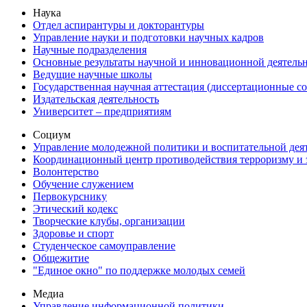
Наука
Отдел аспирантуры и докторантуры
Управление науки и подготовки научных кадров
Научные подразделения
Основные результаты научной и инновационной деятель
Ведущие научные школы
Государственная научная аттестация (диссертационные с
Издательская деятельность
Университет – предприятиям
Социум
Управление молодежной политики и воспитательной дея
Координационный центр противодействия терроризму и 
Волонтерство
Обучение служением
Первокурснику
Этический кодекс
Творческие клубы, организации
Здоровье и спорт
Студенческое самоуправление
Общежитие
"Единое окно" по поддержке молодых семей
Медиа
Управление информационной политики