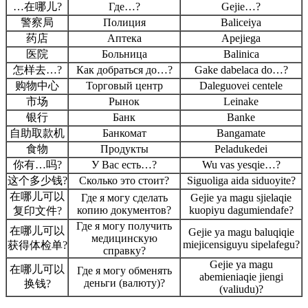
…在哪儿?
Где…?
Gejie…?
警察局
Полиция
Baliceiya
药店
Аптека
Apejiega
医院
Больница
Balinica
怎样去…?
Как добраться до…?
Gake dabelaca do…?
购物中心
Торговый центр
Daleguovei centele
市场
Рынок
Leinake
银行
Банк
Banke
自助取款机
Банкомат
Bangamate
食物
Продукты
Peladukedei
你有…吗?
У Вас есть…?
Wu vas yesqie…?
这个多少钱?
Сколько это стоит?
Siguoliga aida siduoyite?
在哪儿可以
Где я могу сделать
Gejie ya magu sjielaqie
копию документов?
kuopiyu dagumiendafe?
复印文件?
Где я могу получить
在哪儿可以
Gejie ya magu baluqiqie
медицинскую
miejicensiguyu sipelafegu?
获得体检单?
справку?
Gejie ya magu
在哪儿可以
Где я могу обменять
abemieniaqie jiengi
деньги (валюту)?
换钱?
(valiudu)?