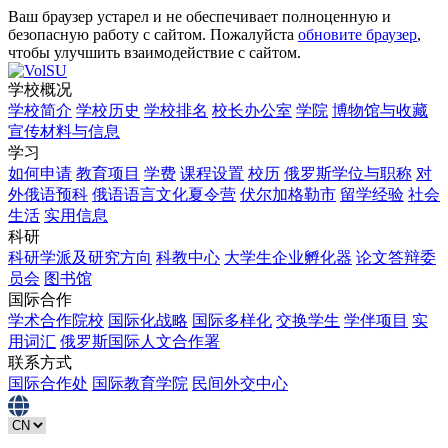
Ваш браузер устарел и не обеспечивает полноценную и
безопасную работу с сайтом. Пожалуйста
обновите браузер
,
чтобы улучшить взаимодействие с сайтом.
学校概况
学校简介
学校历史
学校排名
校长办公室
学院
博物馆与收藏
宣传材料与信息
学习
如何申请
教育项目
学费
课程设置
校历
俄罗斯学位与职称
对
外俄语预科
俄语语言文化夏令营
伏尔加格勒市
留学经验
社会
生活
实用信息
科研
科研学派及研究方向
科教中心
大学生企业孵化器
论文答辩委
员会
图书馆
国际合作
学术合作院校
国际化战略
国际多样化
交换学生
学伴项目
实
用词汇
俄罗斯国际人文合作署
联系方式
国际合作处
国际教育学院
民间外交中心