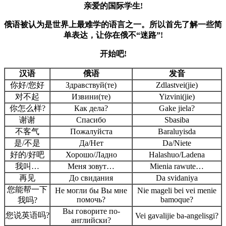
亲爱的国际学生!
俄语被认为是世界上最难学的语言之一
。
所以首先了解一些简
单表达
，
让你在俄不“迷路”!
开始吧!
汉语
俄语
发音
你好/您好
Здравствуй(те)
Zdlastvei(jie)
对不起
Извини(те)
Yizvini(jie)
你怎么样?
Как дела?
Gake jiela?
谢谢
Спасибо
Sbasiba
不客气
Пожалуйста
Baraluyisda
是/不是
Да/Нет
Da/Niete
好的/好吧
Хорошо/Ладно
Halashuo/Ladena
我叫…
Меня зовут…
Mienia rawute…
再见
До свидания
Da svidaniya
您能帮一下
Не могли бы Вы мне
Nie mageli bei vei menie
помочь?
bamoque?
我吗?
Вы говорите по-
您说英语吗?
Vei gavalijie ba-angelisgi?
английски?