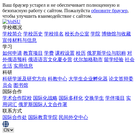
Ваш браузер устарел и не обеспечивает полноценную и
безопасную работу с сайтом. Пожалуйста
обновите браузер
,
чтобы улучшить взаимодействие с сайтом.
学校概况
学校简介
学校历史
学校排名
校长办公室
学院
博物馆与收藏
宣传材料与信息
学习
如何申请
教育项目
学费
课程设置
校历
俄罗斯学位与职称
对
外俄语预科
俄语语言文化夏令营
伏尔加格勒市
留学经验
社会
生活
实用信息
科研
科研学派及研究方向
科教中心
大学生企业孵化器
论文答辩委
员会
图书馆
国际合作
学术合作院校
国际化战略
国际多样化
交换学生
学伴项目
实
用词汇
俄罗斯国际人文合作署
联系方式
国际合作处
国际教育学院
民间外交中心