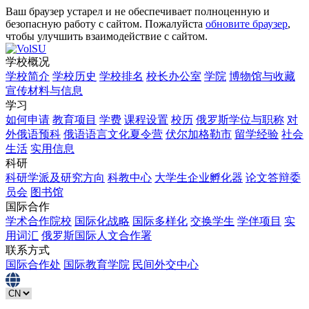
Ваш браузер устарел и не обеспечивает полноценную и
безопасную работу с сайтом. Пожалуйста
обновите браузер
,
чтобы улучшить взаимодействие с сайтом.
学校概况
学校简介
学校历史
学校排名
校长办公室
学院
博物馆与收藏
宣传材料与信息
学习
如何申请
教育项目
学费
课程设置
校历
俄罗斯学位与职称
对
外俄语预科
俄语语言文化夏令营
伏尔加格勒市
留学经验
社会
生活
实用信息
科研
科研学派及研究方向
科教中心
大学生企业孵化器
论文答辩委
员会
图书馆
国际合作
学术合作院校
国际化战略
国际多样化
交换学生
学伴项目
实
用词汇
俄罗斯国际人文合作署
联系方式
国际合作处
国际教育学院
民间外交中心