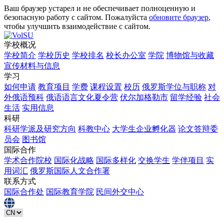
Ваш браузер устарел и не обеспечивает полноценную и
безопасную работу с сайтом. Пожалуйста
обновите браузер
,
чтобы улучшить взаимодействие с сайтом.
学校概况
学校简介
学校历史
学校排名
校长办公室
学院
博物馆与收藏
宣传材料与信息
学习
如何申请
教育项目
学费
课程设置
校历
俄罗斯学位与职称
对
外俄语预科
俄语语言文化夏令营
伏尔加格勒市
留学经验
社会
生活
实用信息
科研
科研学派及研究方向
科教中心
大学生企业孵化器
论文答辩委
员会
图书馆
国际合作
学术合作院校
国际化战略
国际多样化
交换学生
学伴项目
实
用词汇
俄罗斯国际人文合作署
联系方式
国际合作处
国际教育学院
民间外交中心