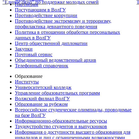
"Единое окно" по поддержке молодых семей
Т
Партнерам
Поступающим в ВолГУ
Противодействие коррупции
Противодействие экстремизму и терроризму,
профилактика девиантного поведения
Политика в отношении обработки персональных
данных в ВолГУ
Центр общественной дипломатии
Закупки
Почтовый сервис
Объединенный ведомственный архив
Телефонный справочник
Образование
Институты
Университетский колледж
Управление образовательных программ
Волжский филиал ВолГУ
Образование за рубежом
Всероссийские студенческие олимпиады, проводимые
на базе ВолГУ
Информационно-образовательные ресурсы
Трудоустройство студентов и выпускников
Информация о доступности высшего образования для
инвалидов и лиц с ограниченными возможностями