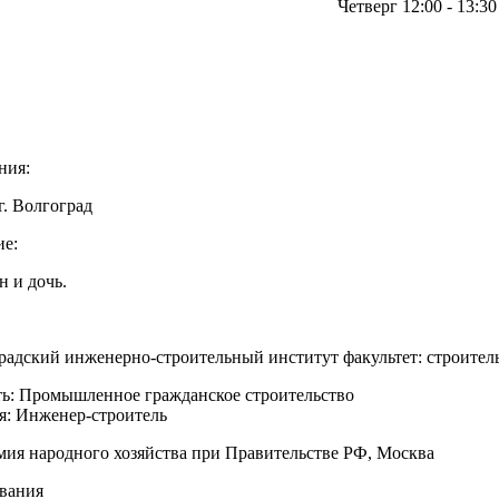
Четверг 12:00 - 13:30
ения:
г. Волгоград
ие:
н и дочь.
градский инженерно-строительный институт факультет: строите
ь: Промышленное гражданское строительство
: Инженер-строитель
емия народного хозяйства при Правительстве РФ, Москва
звания