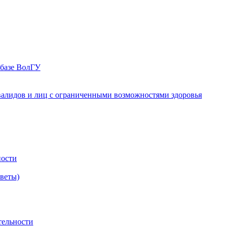
 базе ВолГУ
валидов и лиц с ограниченными возможностями здоровья
ности
оветы)
тельности