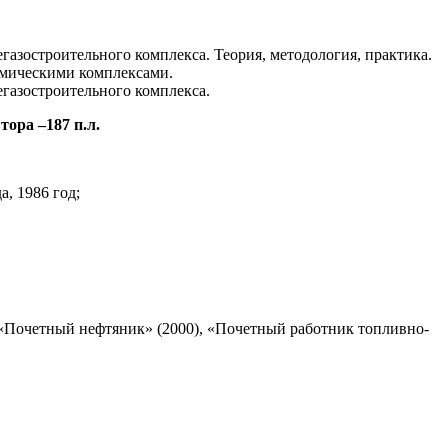
газостроительного комплекса. Теория, методология, практика.
омическими комплексами.
егазостроительного комплекса.
ора –187 п.л.
, 1986 год;
«Почетный нефтяник» (2000), «Почетный работник топливно-