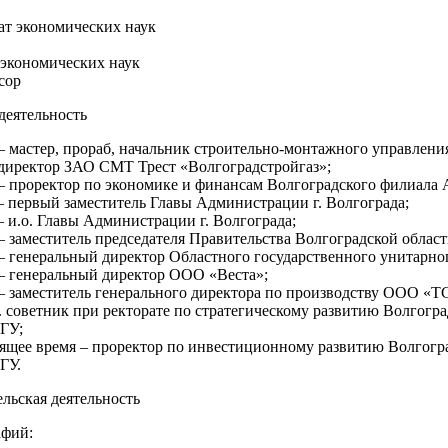
дат экономических наук
 экономических наук
сор
деятельность
. – мастер, прораб, начальник строительно-монтажного управлен
директор ЗАО СМТ Трест «Волгоградстройгаз»;
. – проректор по экономике и финансам Волгоградского филиала
 – первый заместитель Главы Администрации г. Волгограда;
 – и.о. Главы Администрации г. Волгограда;
 – заместитель председателя Правительства Волгоградской област
. – генеральный директор Областного государственного унитарн
. – генеральный директор ООО «Веста»;
. – заместитель генерального директора по производству ООО «Т
г. советник при ректорате по стратегическому развитию Волгогр
ГУ;
тоящее время – проректор по инвестиционному развитию Волгогр
ГУ.
льская деятельность
афий: