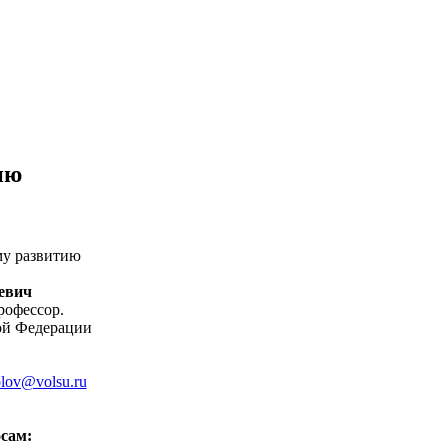
ию
му развитию
евич
рофессор.
ой Федерации
lov@volsu.ru
сам: