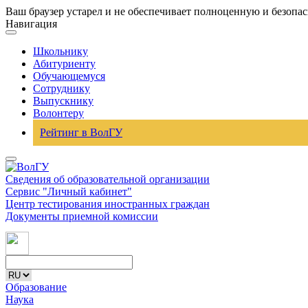
Ваш браузер устарел и не обеспечивает полноценную и безопа
Навигация
Школьнику
Абитуриенту
Обучающемуся
Сотруднику
Выпускнику
Волонтеру
Рейтинг в ВолГУ
Сведения об образовательной организации
Сервис "Личный кабинет"
Центр тестирования иностранных граждан
Документы приемной комиссии
Образование
Наука