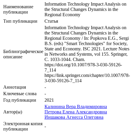
Information Technology Impact Analysis on
Наименование
the Structural Changes Dynamics in the
публикации
Regional Economy
Тип публикации
Статья
Information Technology Impact Analysis on
the Structural Changes Dynamics in the
Regional Economy / In: Popkova E.G., Sergi
B.S. (eds) "Smart Technologies" for Society,
State and Economy. ISC 2021. Lecture Notes
Библиографическое
in Networks and Systems, vol 155. Springer,
описание
С. 1033-1044. Cham.
https://doi.org/10.1007/978-3-030-59126-
7_114
https://link.springer.com/chapter/10.1007/978-
3-030-59126-7_114
Аннотация
-
Ключевые cлова
-
Год публикации
2021
Калинина Вера Владимировна
Автор(ы)
Петрова Елена Александровна
Иншакова Агнесса Олеговна
Электронная копия
-
публикации