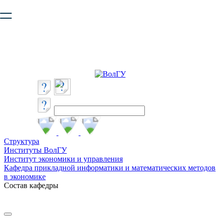
Ваш браузер устарел и не обеспечивает полноценную и
безопасную работу с сайтом. Пожалуйста
обновите браузер
,
чтобы улучшить взаимодействие с сайтом.
Структура
Институты ВолГУ
Институт экономики и управления
Кафедра прикладной информатики и математических методов
в экономике
Состав кафедры