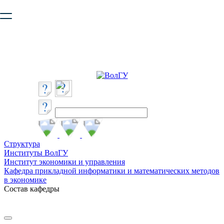
Ваш браузер устарел и не обеспечивает полноценную и
безопасную работу с сайтом. Пожалуйста
обновите браузер
,
чтобы улучшить взаимодействие с сайтом.
Структура
Институты ВолГУ
Институт экономики и управления
Кафедра прикладной информатики и математических методов
в экономике
Состав кафедры