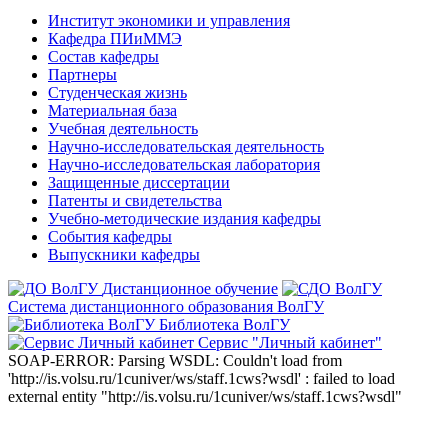
Институт экономики и управления
Кафедра ПИиММЭ
Состав кафедры
Партнеры
Студенческая жизнь
Материальная база
Учебная деятельность
Научно-исследовательская деятельность
Научно-исследовательская лаборатория
Защищенные диссертации
Патенты и свидетельства
Учебно-методические издания кафедры
События кафедры
Выпускники кафедры
Дистанционное обучение
Система дистанционного образования ВолГУ
Библиотека ВолГУ
Сервис "Личный кабинет"
SOAP-ERROR: Parsing WSDL: Couldn't load from
'http://is.volsu.ru/1cuniver/ws/staff.1cws?wsdl' : failed to load
external entity "http://is.volsu.ru/1cuniver/ws/staff.1cws?wsdl"