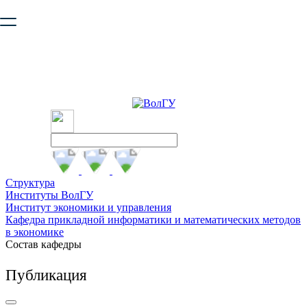
Ваш браузер устарел и не обеспечивает полноценную и
безопасную работу с сайтом. Пожалуйста
обновите браузер
,
чтобы улучшить взаимодействие с сайтом.
Структура
Институты ВолГУ
Институт экономики и управления
Кафедра прикладной информатики и математических методов
в экономике
Состав кафедры
Публикация