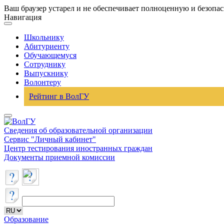
Ваш браузер устарел и не обеспечивает полноценную и безопа
Навигация
Школьнику
Абитуриенту
Обучающемуся
Сотруднику
Выпускнику
Волонтеру
Рейтинг в ВолГУ
Сведения об образовательной организации
Сервис "Личный кабинет"
Центр тестирования иностранных граждан
Документы приемной комиссии
Образование