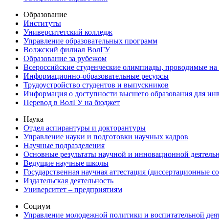
Образование
Институты
Университетский колледж
Управление образовательных программ
Волжский филиал ВолГУ
Образование за рубежом
Всероссийские студенческие олимпиады, проводимые на
Информационно-образовательные ресурсы
Трудоустройство студентов и выпускников
Информация о доступности высшего образования для ин
Перевод в ВолГУ на бюджет
Наука
Отдел аспирантуры и докторантуры
Управление науки и подготовки научных кадров
Научные подразделения
Основные результаты научной и инновационной деятель
Ведущие научные школы
Государственная научная аттестация (диссертационные с
Издательская деятельность
Университет – предприятиям
Социум
Управление молодежной политики и воспитательной дея