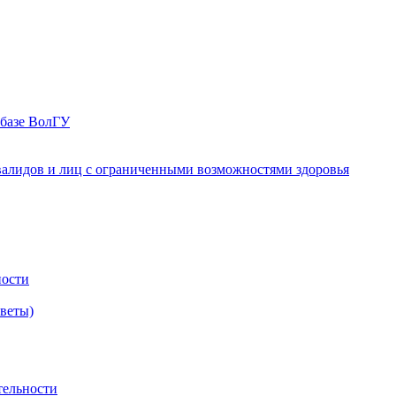
 базе ВолГУ
валидов и лиц с ограниченными возможностями здоровья
ности
оветы)
тельности