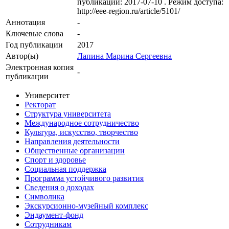
публикации: 2017-07-10 . Режим доступа:
http://eee-region.ru/article/5101/
Аннотация
-
Ключевые cлова
-
Год публикации
2017
Автор(ы)
Лапина Марина Сергеевна
Электронная копия
-
публикации
Университет
Ректорат
Структура университета
Международное сотрудничество
Культура, искусство, творчество
Направления деятельности
Общественные организации
Спорт и здоровье
Социальная поддержка
Программа устойчивого развития
Сведения о доходах
Символика
Экскурсионно-музейный комплекс
Эндаумент-фонд
Сотрудникам