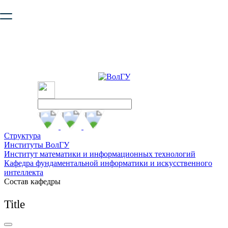
Ваш браузер устарел и не обеспечивает полноценную и
безопасную работу с сайтом. Пожалуйста
обновите браузер
,
чтобы улучшить взаимодействие с сайтом.
Структура
Институты ВолГУ
Институт математики и информационных технологий
Кафедра фундаментальной информатики и искусственного
интеллекта
Состав кафедры
Title