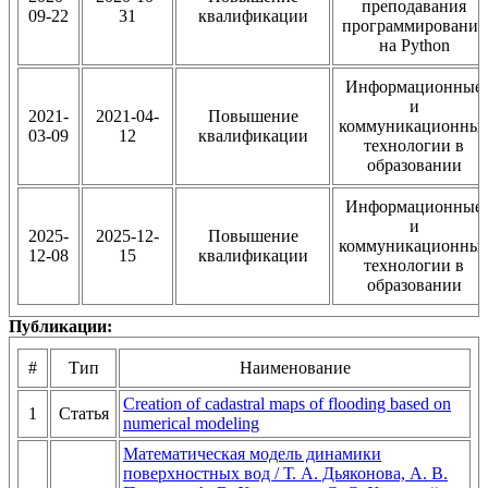
преподавания
09-22
31
квалификации
программирования
на Python
Информационные
и
2021-
2021-04-
Повышение
коммуникационны
03-09
12
квалификации
технологии в
образовании
Информационные
и
2025-
2025-12-
Повышение
коммуникационны
12-08
15
квалификации
технологии в
образовании
Публикации:
#
Тип
Наименование
Creation of cadastral maps of flooding based on
1
Статья
numerical modeling
Математическая модель динамики
поверхностных вод / Т. А. Дьяконова, А. В.