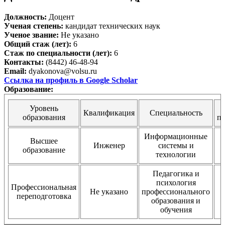
Должность:
Доцент
Ученая степень:
кандидат технических наук
Ученое звание:
Не указано
Общий стаж (лет):
6
Стаж по специальности (лет):
6
Контакты:
(8442) 46-48-94
Email:
dyakonova@volsu.ru
Ссылка на профиль в Google Scholar
Образование:
Уровень
Квалификация
Специальность
образования
п
Информационные
Высшее
Инженер
системы и
образование
технологии
Педагогика и
психология
Профессиональная
Не указано
профессионального
переподготовка
образования и
обучения