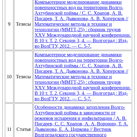
Компьютерное моделирование динамики
поверхностных вод на территории Волго-
Ахтубинской поймы / С. С. Храпов, А. В.
Писарев, Т. А. Дьяконова, А. В. Хоперсков //
9
Тезисы
Математические методы в технике и
технологии (ММТТ-25) : сборник трудов
XXV Международной научной конференции.
В 10 т. Т. 2. Секции 3, 4. — Волгоград : Изд-
во ВолГТУ, 2012. — С. 5-7.
Компьютерное моделирование динамики
поверхностных вод на территории Волго-
Ахтубинской поймы / С. С. Храпов, А. В.
Писарев, Т. А. Дьяконова, А. В. Хоперсков //
10
Тезисы
Математические методы в технике и
технологии (ММТТ-25) : сборник трудов
XXV Международной научной конференции.
В 10 т. Т. 2. Секции 3, 4. — Волгоград : Изд-
во ВолГТУ, 2012. — С. 5-7.
Особенности динамики затопления Волго-
Ахтубинской поймы в зависимости от
режимов испарения и инфильтрации / А. В.
Писарев, С. С. Храпов, А. А. Воронин, Т. А.
11
Статья
Дьяконова, Е. А. Циркова // Вестник
Волгоградского государственного