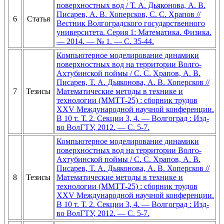
поверхностных вод / Т. А. Дьяконова, А. В.
Писарев, А. В. Хоперсков, С. С. Храпов //
6
Статья
Вестник Волгоградского государственного
университета. Серия 1: Математика. Физика.
— 2014. — № 1. — С. 35-44.
Компьютерное моделирование динамики
поверхностных вод на территории Волго-
Ахтубинской поймы / С. С. Храпов, А. В.
Писарев, Т. А. Дьяконова, А. В. Хоперсков //
7
Тезисы
Математические методы в технике и
технологии (ММТТ-25) : сборник трудов
XXV Международной научной конференции.
В 10 т. Т. 2. Секции 3, 4. — Волгоград : Изд-
во ВолГТУ, 2012. — С. 5-7.
Компьютерное моделирование динамики
поверхностных вод на территории Волго-
Ахтубинской поймы / С. С. Храпов, А. В.
Писарев, Т. А. Дьяконова, А. В. Хоперсков //
8
Тезисы
Математические методы в технике и
технологии (ММТТ-25) : сборник трудов
XXV Международной научной конференции.
В 10 т. Т. 2. Секции 3, 4. — Волгоград : Изд-
во ВолГТУ, 2012. — С. 5-7.