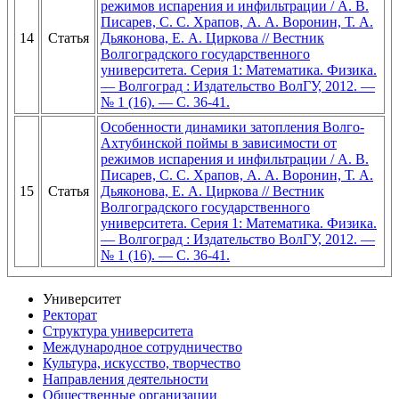
режимов испарения и инфильтрации / А. В.
Писарев, С. С. Храпов, А. А. Воронин, Т. А.
14
Статья
Дьяконова, Е. А. Циркова // Вестник
Волгоградского государственного
университета. Серия 1: Математика. Физика.
— Волгоград : Издательство ВолГУ, 2012. —
№ 1 (16). — С. 36-41.
Особенности динамики затопления Волго-
Ахтубинской поймы в зависимости от
режимов испарения и инфильтрации / А. В.
Писарев, С. С. Храпов, А. А. Воронин, Т. А.
15
Статья
Дьяконова, Е. А. Циркова // Вестник
Волгоградского государственного
университета. Серия 1: Математика. Физика.
— Волгоград : Издательство ВолГУ, 2012. —
№ 1 (16). — С. 36-41.
Университет
Ректорат
Структура университета
Международное сотрудничество
Культура, искусство, творчество
Направления деятельности
Общественные организации