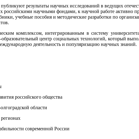
ликуют результаты научных исследований в ведущих отечеств
х российскими научными фондами, к научной работе активно пр
бники, учебные пособия и методические разработки по организа
тов.
еским комплексом, интегрированным в систему университета,
-образовательный центр социальных технологий, который выпо
международную деятельность и популяризацию научных знаний.
ы
звития российского общества
олгоградской области
е регионах
табильности современной России