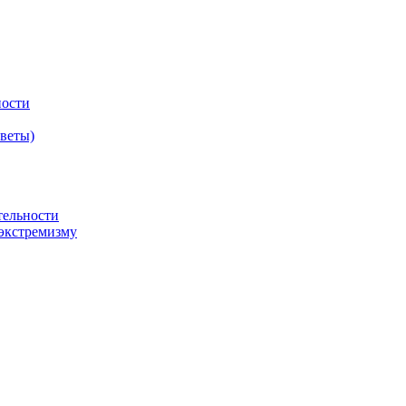
ности
оветы)
тельности
экстремизму