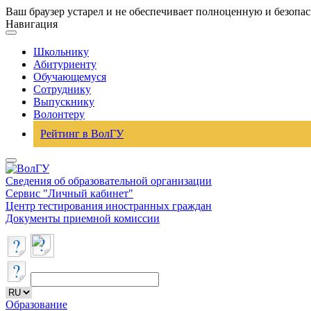
Ваш браузер устарел и не обеспечивает полноценную и безопа
Навигация
Школьнику
Абитуриенту
Обучающемуся
Сотруднику
Выпускнику
Волонтеру
Рейтинг в ВолГУ
Сведения об образовательной организации
Сервис "Личный кабинет"
Центр тестирования иностранных граждан
Документы приемной комиссии
Образование