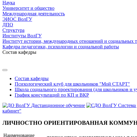
Наука
Университет и общество
Международная деятельность
ЭИОС ВолГУ
ДПО
Структура
Институты ВолГУ
Институт истории, международных отношений и социальных 
Кафедра педагогики, психологии и социальной работы
Состав кафедры
Состав кафедры
Психологический клуб для школьников "Мой СТАРТ"
Школа социального проектирования (для школьников и 
График консультаций по КП и ВКР
Дистанционное обучение
Система
кабинет"
ЛИЧНОСТНО ОРИЕНТИРОВАННАЯ КОММУН
Наименование