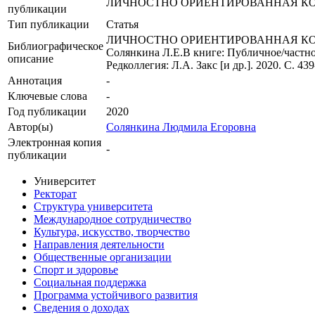
ЛИЧНОСТНО ОРИЕНТИРОВАННАЯ К
публикации
Тип публикации
Статья
ЛИЧНОСТНО ОРИЕНТИРОВАННАЯ КОМ
Библиографическое
Солянкина Л.Е.В книге: Публичное/частн
описание
Редколлегия: Л.А. Закс [и др.]. 2020. С. 439
Аннотация
-
Ключевые cлова
-
Год публикации
2020
Автор(ы)
Солянкина Людмила Егоровна
Электронная копия
-
публикации
Университет
Ректорат
Структура университета
Международное сотрудничество
Культура, искусство, творчество
Направления деятельности
Общественные организации
Спорт и здоровье
Социальная поддержка
Программа устойчивого развития
Сведения о доходах