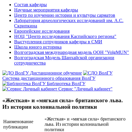
Состав кафедры
Научные мероприятия кафедры
Центр по изучению истории и культуры сарматов
Лаборатория археологических исследований им. А.С.
Скрипкина
Европейские исследования
НОЦ "Центр исследования Каспийского региона"
Выступления сотрудников кафедры в СМИ
Школа юного историка
Волгоградская международная модель ООН "VolgMUN"
Волгоградская Модель Шанхайской организации
сотрудничества
Дистанционное обучение
Система дистанционного образования ВолГУ
Библиотека ВолГУ
Сервис "Личный кабинет"
«Жесткая» и «мягкая сила» британского льва.
Из истории колониальной политики
«Жесткая» и «мягкая сила» британского
Наименование
льва. Из истории колониальной
публикации
политики