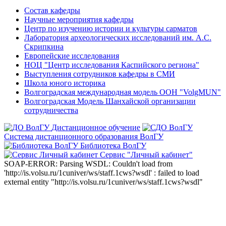
Состав кафедры
Научные мероприятия кафедры
Центр по изучению истории и культуры сарматов
Лаборатория археологических исследований им. А.С.
Скрипкина
Европейские исследования
НОЦ "Центр исследования Каспийского региона"
Выступления сотрудников кафедры в СМИ
Школа юного историка
Волгоградская международная модель ООН "VolgMUN"
Волгоградская Модель Шанхайской организации
сотрудничества
Дистанционное обучение
Система дистанционного образования ВолГУ
Библиотека ВолГУ
Сервис "Личный кабинет"
SOAP-ERROR: Parsing WSDL: Couldn't load from
'http://is.volsu.ru/1cuniver/ws/staff.1cws?wsdl' : failed to load
external entity "http://is.volsu.ru/1cuniver/ws/staff.1cws?wsdl"