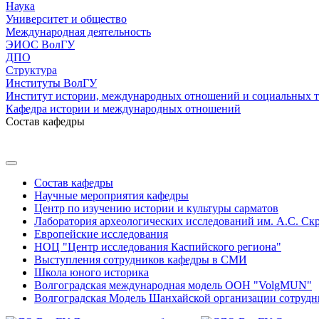
Наука
Университет и общество
Международная деятельность
ЭИОС ВолГУ
ДПО
Структура
Институты ВолГУ
Институт истории, международных отношений и социальных 
Кафедра истории и международных отношений
Состав кафедры
Состав кафедры
Научные мероприятия кафедры
Центр по изучению истории и культуры сарматов
Лаборатория археологических исследований им. А.С. Ск
Европейские исследования
НОЦ "Центр исследования Каспийского региона"
Выступления сотрудников кафедры в СМИ
Школа юного историка
Волгоградская международная модель ООН "VolgMUN"
Волгоградская Модель Шанхайской организации сотрудн