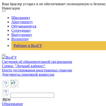
Ваш браузер устарел и не обеспечивает полноценную и безопа
Навигация
Школьнику
Абитуриенту
Обучающемуся
Сотруднику
Выпускнику
Волонтеру
Рейтинг в ВолГУ
Сведения об образовательной организации
Сервис "Личный кабинет"
Центр тестирования иностранных граждан
Документы приемной комиссии
Образование