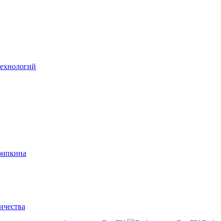
технологий
рипкина
ичества