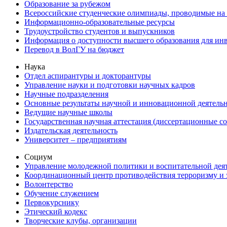
Образование за рубежом
Всероссийские студенческие олимпиады, проводимые на
Информационно-образовательные ресурсы
Трудоустройство студентов и выпускников
Информация о доступности высшего образования для ин
Перевод в ВолГУ на бюджет
Наука
Отдел аспирантуры и докторантуры
Управление науки и подготовки научных кадров
Научные подразделения
Основные результаты научной и инновационной деятель
Ведущие научные школы
Государственная научная аттестация (диссертационные с
Издательская деятельность
Университет – предприятиям
Социум
Управление молодежной политики и воспитательной дея
Координационный центр противодействия терроризму и 
Волонтерство
Обучение служением
Первокурснику
Этический кодекс
Творческие клубы, организации