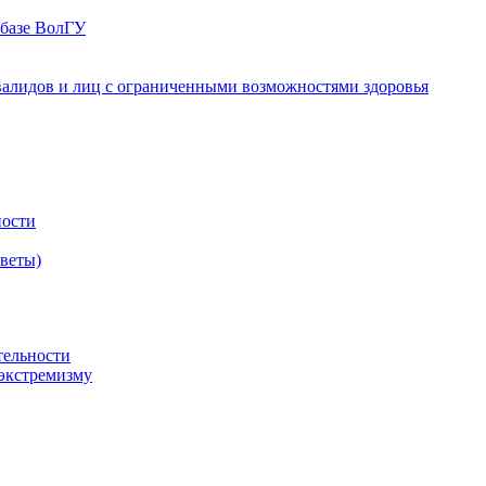
 базе ВолГУ
валидов и лиц с ограниченными возможностями здоровья
ности
оветы)
тельности
экстремизму