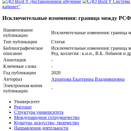
Дистанционное обучение
Система
кабинет"
Исключительные изменения: граница между РСФСР
Наименование
Исключительные изменения: граница м
публикации
Тип публикации
Статья
Библиографическое
Исключительные изменения: граница ме
описание
Ред. коллегия : к.и.н., В.Б. Лобанов и д
Аннотация
-
Ключевые cлова
-
Год публикации
2020
Автор(ы)
Архипова Екатерина Владимировна
Электронная копия
-
публикации
Университет
Ректорат
Структура университета
Международное сотрудничество
Культура, искусство, творчество
Направления деятельности