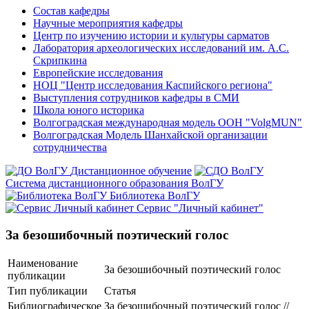
Состав кафедры
Научные мероприятия кафедры
Центр по изучению истории и культуры сарматов
Лаборатория археологических исследований им. А.С.
Скрипкина
Европейские исследования
НОЦ "Центр исследования Каспийского региона"
Выступления сотрудников кафедры в СМИ
Школа юного историка
Волгоградская международная модель ООН "VolgMUN"
Волгоградская Модель Шанхайской организации
сотрудничества
Дистанционное обучение
Система дистанционного образования ВолГУ
Библиотека ВолГУ
Сервис "Личный кабинет"
За безошибочный поэтический голос
Наименование
За безошибочный поэтический голос
публикации
Тип публикации
Статья
Библиографическое
За безошибочный поэтический голос //