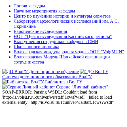
Состав кафедры
Научные мероприятия кафедры
Центр по изучению истории и культуры сарматов
Лаборатория археологических исследований им. А.С.
Скрипкина
Европейские исследования
НОЦ "Центр исследования Каспийского региона"
Выступления сотрудников кафедры в СМИ
Школа юного историка
Волгоградская международная модель ООН "VolgMUN"
Волгоградская Модель Шанхайской организации
сотрудничества
Дистанционное обучение
Система дистанционного образования ВолГУ
Библиотека ВолГУ
Сервис "Личный кабинет"
SOAP-ERROR: Parsing WSDL: Couldn't load from
'http://is.volsu.ru/1cuniver/ws/staff.1cws?wsdl' : failed to load
external entity "http://is.volsu.ru/1cuniver/ws/staff.1cws?wsdl"