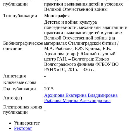
публикации
практики выживания детей в условиях
Великой Отечественной войны
Тип публикации
Монография
Детство и война: культура
повседневности, механизмы адаптации и
практики выживания детей в условиях
Великой Отечественной войны (на
Библиографическое
материалах Сталинградской битвы) /
описание
М.А. Рыблова, Е.Ф. Кринко, Е.В.
Архипова [и др.]: Южный научный
центр РАН. – Волгоград: Изд-во
Волгоградского филиала ФГБОУ ВО
РАНХиГС, 2015. – 336 с.
Аннотация
-
Ключевые cлова
-
Год публикации
2015
Архипова Екатерина Владимировна
Автор(ы)
Рыблова Марина Александровна
Электронная копия
-
публикации
Университет
Ректорат