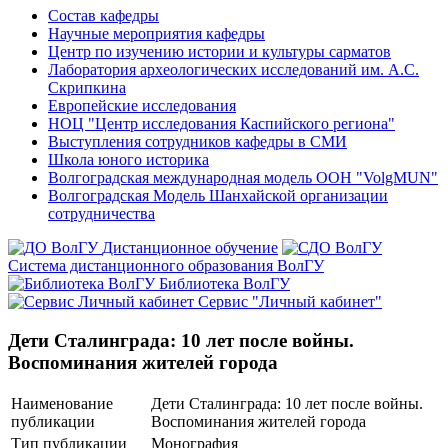
Состав кафедры
Научные мероприятия кафедры
Центр по изучению истории и культуры сарматов
Лаборатория археологических исследований им. А.С.
Скрипкина
Европейские исследования
НОЦ "Центр исследования Каспийского региона"
Выступления сотрудников кафедры в СМИ
Школа юного историка
Волгоградская международная модель ООН "VolgMUN"
Волгоградская Модель Шанхайской организации
сотрудничества
Дистанционное обучение
Система дистанционного образования ВолГУ
Библиотека ВолГУ
Сервис "Личный кабинет"
Дети Сталинграда: 10 лет после войны.
Воспоминания жителей города
Наименование
Дети Сталинграда: 10 лет после войны.
публикации
Воспоминания жителей города
Тип публикации
Монография