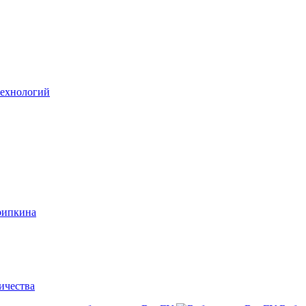
технологий
рипкина
ичества