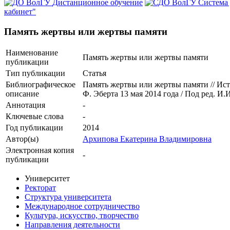
Дистанционное обучение
Система
кабинет"
Память жертвы или жертвы памяти
Наименование
Память жертвы или жертвы памяти
публикации
Тип публикации
Статья
Библиографическое
Память жертвы или жертвы памяти // Ист
описание
Ф. Эберта 13 мая 2014 года / Под ред. И.И
Аннотация
-
Ключевые cлова
-
Год публикации
2014
Автор(ы)
Архипова Екатерина Владимировна
Электронная копия
-
публикации
Университет
Ректорат
Структура университета
Международное сотрудничество
Культура, искусство, творчество
Направления деятельности