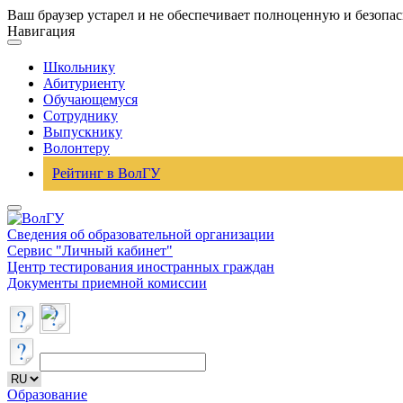
Ваш браузер устарел и не обеспечивает полноценную и безопа
Навигация
Школьнику
Абитуриенту
Обучающемуся
Сотруднику
Выпускнику
Волонтеру
Рейтинг в ВолГУ
Сведения об образовательной организации
Сервис "Личный кабинет"
Центр тестирования иностранных граждан
Документы приемной комиссии
Образование