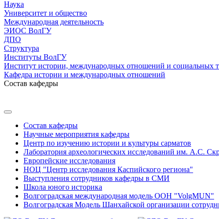
Наука
Университет и общество
Международная деятельность
ЭИОС ВолГУ
ДПО
Структура
Институты ВолГУ
Институт истории, международных отношений и социальных 
Кафедра истории и международных отношений
Состав кафедры
Состав кафедры
Научные мероприятия кафедры
Центр по изучению истории и культуры сарматов
Лаборатория археологических исследований им. А.С. Ск
Европейские исследования
НОЦ "Центр исследования Каспийского региона"
Выступления сотрудников кафедры в СМИ
Школа юного историка
Волгоградская международная модель ООН "VolgMUN"
Волгоградская Модель Шанхайской организации сотрудн