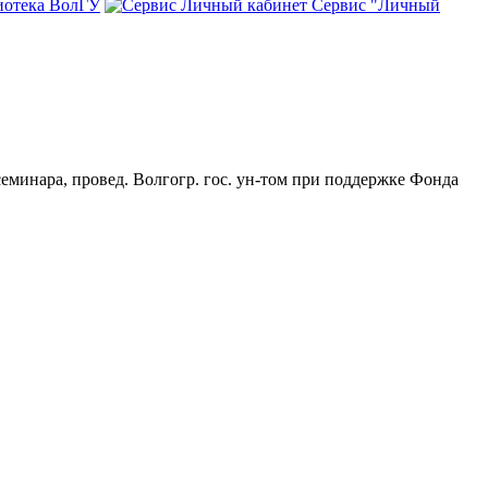
иотека ВолГУ
Сервис "Личный
семинара, провед. Волгогр. гос. ун-том при поддержке Фонда