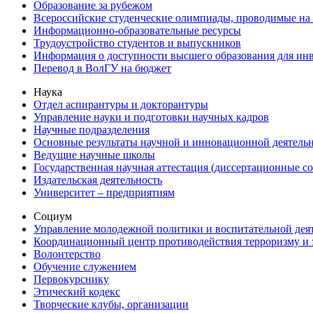
Образование за рубежом
Всероссийские студенческие олимпиады, проводимые на
Информационно-образовательные ресурсы
Трудоустройство студентов и выпускников
Информация о доступности высшего образования для ин
Перевод в ВолГУ на бюджет
Наука
Отдел аспирантуры и докторантуры
Управление науки и подготовки научных кадров
Научные подразделения
Основные результаты научной и инновационной деятель
Ведущие научные школы
Государственная научная аттестация (диссертационные с
Издательская деятельность
Университет – предприятиям
Социум
Управление молодежной политики и воспитательной дея
Координационный центр противодействия терроризму и 
Волонтерство
Обучение служением
Первокурснику
Этический кодекс
Творческие клубы, организации