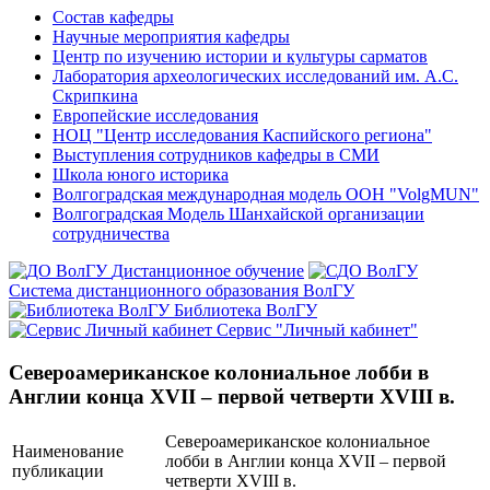
Состав кафедры
Научные мероприятия кафедры
Центр по изучению истории и культуры сарматов
Лаборатория археологических исследований им. А.С.
Скрипкина
Европейские исследования
НОЦ "Центр исследования Каспийского региона"
Выступления сотрудников кафедры в СМИ
Школа юного историка
Волгоградская международная модель ООН "VolgMUN"
Волгоградская Модель Шанхайской организации
сотрудничества
Дистанционное обучение
Система дистанционного образования ВолГУ
Библиотека ВолГУ
Сервис "Личный кабинет"
Североамериканское колониальное лобби в
Англии конца XVII – первой четверти XVIII в.
Североамериканское колониальное
Наименование
лобби в Англии конца XVII – первой
публикации
четверти XVIII в.