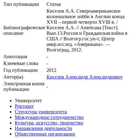
Тип публикации
Статья
Киселев А.А. Североамериканское
колониальное лобби в Англии конца
XVII – первой четверти XVIII в. /
Библиографическое
Киселев А.А. // Americana [Текст].
описание
Вып.13.Россия и Гражданская война в
США // Волгогр.гос.ун-т, Центр
амер.исслед. «Американа». —
Волгоград, 2012.
Аннотация
-
Ключевые cлова
-
Год публикации
2012
Автор(ы)
Киселев Александр Александрович
Электронная копия
-
публикации
Университет
Ректорат
Структура университета
Международное сотрудничество
Культура, искусство, творчество
Направления деятельности
Общественные организации