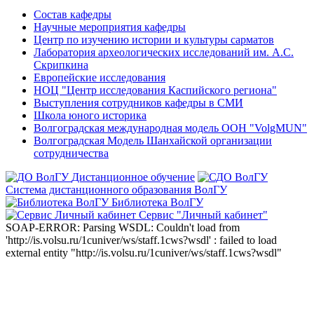
Состав кафедры
Научные мероприятия кафедры
Центр по изучению истории и культуры сарматов
Лаборатория археологических исследований им. А.С.
Скрипкина
Европейские исследования
НОЦ "Центр исследования Каспийского региона"
Выступления сотрудников кафедры в СМИ
Школа юного историка
Волгоградская международная модель ООН "VolgMUN"
Волгоградская Модель Шанхайской организации
сотрудничества
Дистанционное обучение
Система дистанционного образования ВолГУ
Библиотека ВолГУ
Сервис "Личный кабинет"
SOAP-ERROR: Parsing WSDL: Couldn't load from
'http://is.volsu.ru/1cuniver/ws/staff.1cws?wsdl' : failed to load
external entity "http://is.volsu.ru/1cuniver/ws/staff.1cws?wsdl"