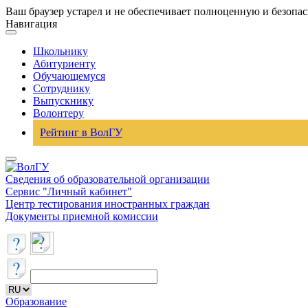
Ваш браузер устарел и не обеспечивает полноценную и безопа
Навигация
Школьнику
Абитуриенту
Обучающемуся
Сотруднику
Выпускнику
Волонтеру
Рейтинг в ВолГУ
Сведения об образовательной организации
Сервис "Личный кабинет"
Центр тестирования иностранных граждан
Документы приемной комиссии
Образование