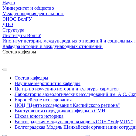
Наука
Университет и общество
Международная деятельность
ЭИОС ВолГУ
ДПО
Структура
Институты ВолГУ
Институт истории, международных отношений и социальных 
Кафедра истории и международных отношений
Состав кафедры
Состав кафедры
Научные мероприятия кафедры
Центр по изучению истории и культуры сарматов
Лаборатория археологических исследований им. А.С. Ск
Европейские исследования
НОЦ "Центр исследования Каспийского региона"
Выступления сотрудников кафедры в СМИ
Школа юного историка
Волгоградская международная модель ООН "VolgMUN"
Волгоградская Модель Шанхайской организации сотрудн