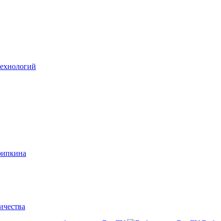
технологий
рипкина
ичества