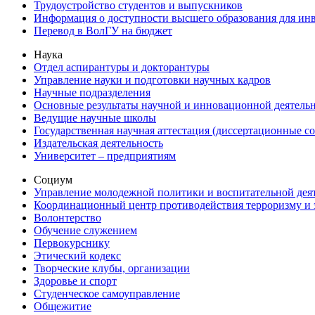
Трудоустройство студентов и выпускников
Информация о доступности высшего образования для ин
Перевод в ВолГУ на бюджет
Наука
Отдел аспирантуры и докторантуры
Управление науки и подготовки научных кадров
Научные подразделения
Основные результаты научной и инновационной деятель
Ведущие научные школы
Государственная научная аттестация (диссертационные с
Издательская деятельность
Университет – предприятиям
Социум
Управление молодежной политики и воспитательной дея
Координационный центр противодействия терроризму и 
Волонтерство
Обучение служением
Первокурснику
Этический кодекс
Творческие клубы, организации
Здоровье и спорт
Студенческое самоуправление
Общежитие