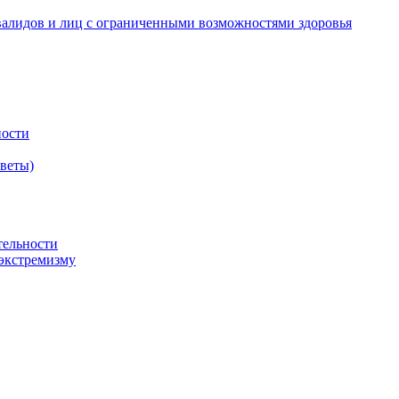
валидов и лиц с ограниченными возможностями здоровья
ности
оветы)
тельности
экстремизму