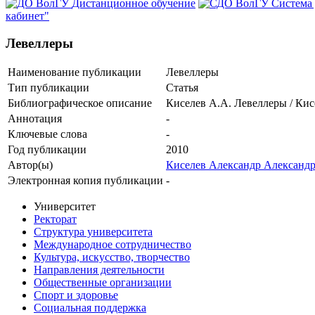
Дистанционное обучение
Система
кабинет"
Левеллеры
Наименование публикации
Левеллеры
Тип публикации
Статья
Библиографическое описание
Киселев А.А. Левеллеры / Кисе
Аннотация
-
Ключевые cлова
-
Год публикации
2010
Автор(ы)
Киселев Александр Александ
Электронная копия публикации
-
Университет
Ректорат
Структура университета
Международное сотрудничество
Культура, искусство, творчество
Направления деятельности
Общественные организации
Спорт и здоровье
Социальная поддержка